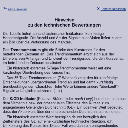
x
?
Fenster schließen
?
allg. Hinweise
Hinweise
zu den technischen Bewertungen
Die Tabelle liefert anhand technischer Indikatoren kurzfristige
Handelssignale. Die Anzahl und Art der Signale aller Aktien liefert zudem
ein Bild über die Verfassung des Marktes.
Das
Trendmomentum
gibt die Stärke des Kurstrends für den
betreffenden Zeitraum an. Das Trendmomentum ergibt sich aus der
Differenz von Anfangs- und Endwert der Trendgerade, die den Kursverlauf
im betreffenden Zeitraum idealisiert.
Ein historisch extremes 5-Tage-Trendmomentum weist auf eine
kurzfristige Übertreibung des Kurses hin.
Das 35-Tage-Trendmomentum (7-Wochen) zeigt den für kurzfristige
Entscheidungen übergeordneten Trend an und hat damit kurzfristig
trendbestätigenden Charakter. Hohe Werte können andere "überkauft"-
Signale anfänglich relativieren (s.u.).
Der
K/GD-Indikator
(Relative Stärke Index
nach Levy
) berechnet sich aus
dem Verhältnis bzw. der prozentualen Differenz des Kurses zum
angegebenen Gleitenden Durchschnitt (GD). Ein positiver Wert bedeutet,
dass der Aktienkurs über der entsprechenden Durchschnittslinie notiert.
Ein historisch extremer Wert bezüglich deutet bezüglich des
Zeitfensters des GD auf eine kurzfristige technische Reaktion, d.h.
Umkehrung des Kurses hin. Dieser Fall wird dann ein entsprechendes