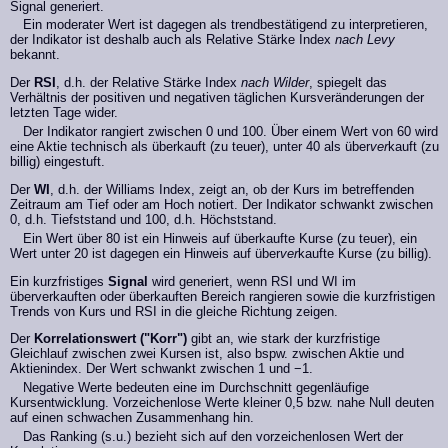
Signal generiert.
Ein moderater Wert ist dagegen als trendbestätigend zu interpretieren,
der Indikator ist deshalb auch als Relative Stärke Index
nach Levy
bekannt.
Der
RSI
, d.h. der Relative Stärke Index
nach Wilder
, spiegelt das
Verhältnis der positiven und negativen täglichen Kursveränderungen der
letzten Tage wider.
Der Indikator rangiert zwischen 0 und 100. Über einem Wert von 60 wird
eine Aktie technisch als überkauft (zu teuer), unter 40 als über
ver
kauft (zu
billig) eingestuft.
Der
WI
, d.h. der Williams Index, zeigt an, ob der Kurs im betreffenden
Zeitraum am Tief oder am Hoch notiert. Der Indikator schwankt zwischen
0, d.h. Tiefststand und 100, d.h. Höchststand.
Ein Wert über 80 ist ein Hinweis auf überkaufte Kurse (zu teuer), ein
Wert unter 20 ist dagegen ein Hinweis auf über
ver
kaufte Kurse (zu billig).
Ein kurzfristiges
Signal
wird generiert, wenn RSI und WI im
überverkauften oder überkauften Bereich rangieren sowie die kurzfristigen
Trends von Kurs und RSI in die gleiche Richtung zeigen.
Der
Korrelationswert ("Korr")
gibt an, wie stark der kurzfristige
Gleichlauf zwischen zwei Kursen ist, also bspw. zwischen Aktie und
Aktienindex. Der Wert schwankt zwischen 1 und −1.
Negative Werte bedeuten eine im Durchschnitt gegenläufige
Kursentwicklung. Vorzeichenlose Werte kleiner 0,5 bzw. nahe Null deuten
auf einen schwachen Zusammenhang hin.
Das Ranking (s.u.) bezieht sich auf den vorzeichenlosen Wert der