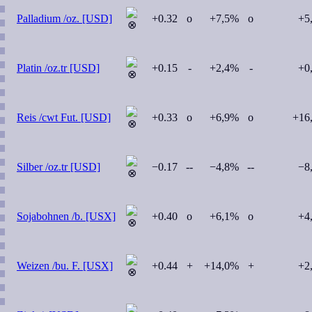
Palladium /oz. [USD]
+0.32
o
+7,5%
o
+5
Platin /oz.tr [USD]
+0.15
-
+2,4%
-
+0
Reis /cwt Fut. [USD]
+0.33
o
+6,9%
o
+16
Silber /oz.tr [USD]
−0.17
--
−4,8%
--
−8
Sojabohnen /b. [USX]
+0.40
o
+6,1%
o
+4
Weizen /bu. F. [USX]
+0.44
+
+14,0%
+
+2