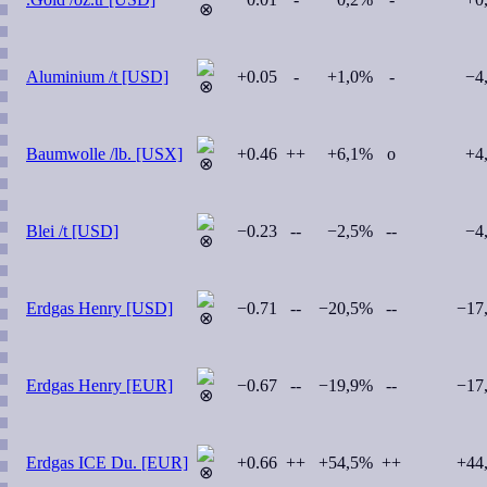
Aluminium /t [USD]
+0.05
-
+1,0%
-
−4
Baumwolle /lb. [USX]
+0.46
++
+6,1%
o
+4
Blei /t [USD]
−0.23
--
−2,5%
--
−4
Erdgas Henry [USD]
−0.71
--
−20,5%
--
−17
Erdgas Henry [EUR]
−0.67
--
−19,9%
--
−17
Erdgas ICE Du. [EUR]
+0.66
++
+54,5%
++
+44