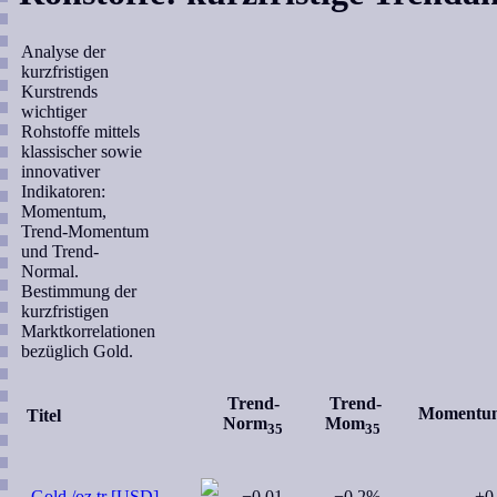
Analyse der
kurzfristigen
Kurstrends
wichtiger
Rohstoffe mittels
klassischer sowie
innovativer
Indikatoren:
Momentum,
Trend-Momentum
und Trend-
Normal.
Bestimmung der
kurzfristigen
Marktkorrelationen
bezüglich Gold.
Trend-
Trend-
Momentu
Titel
Norm
Mom
35
35
.Gold /oz.tr [USD]
−0.01
-
−0,2%
-
+0