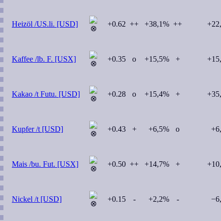
Heizöl /US.li. [USD]
+0.62
++
+38,1%
++
+22
Kaffee /lb. F. [USX]
+0.35
o
+15,5%
+
+15
Kakao /t Futu. [USD]
+0.28
o
+15,4%
+
+35
Kupfer /t [USD]
+0.43
+
+6,5%
o
+6
Mais /bu. Fut. [USX]
+0.50
++
+14,7%
+
+10
Nickel /t [USD]
+0.15
-
+2,2%
-
−6