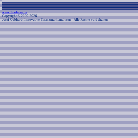
www.Traducer.de
Copyright © 2000-2026
Josef Gebhardt Innovative Finanzmarktanalysen
- Alle Rechte vorbehalten