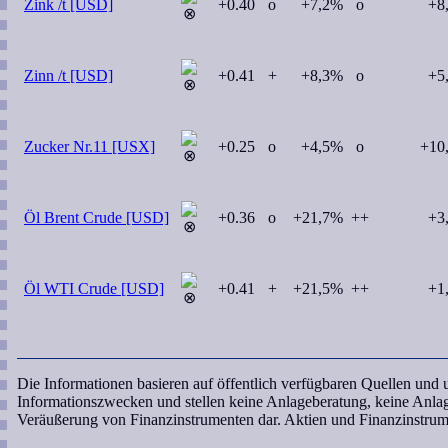
Zink /t [USD]
+0.40
o
+7,2%
o
+8
Zinn /t [USD]
+0.41
+
+8,3%
o
+5
Zucker Nr.11 [USX]
+0.25
o
+4,5%
o
+10
Öl Brent Crude [USD]
+0.36
o
+21,7%
++
+3
Öl WTI Crude [USD]
+0.41
+
+21,5%
++
+1
Die Informationen basieren auf öffentlich verfügbaren Quellen und
Informationszwecken und stellen keine Anlageberatung, keine Anl
Veräußerung von Finanzinstrumenten dar. Aktien und Finanzinstrum