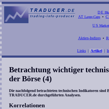
DE
Blu
AT
Large-Caps
•
C
US
Market
Aktien-Indizes
•
R
Links
|
Artikel
|
I
Betrachtung wichtiger techni
der Börse (4)
Die nachfolgend betrachteten technischen Indikatoren sind 
TRADUCER.de durchgeführten Analysen.
Korrelationen