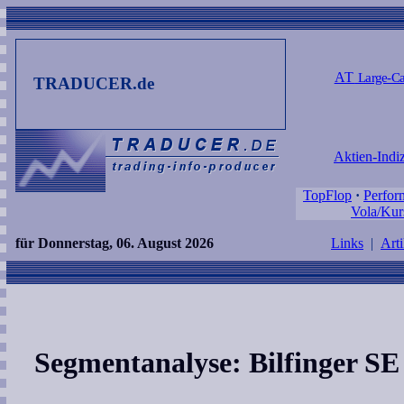
AT
Large-Ca
TRADUCER.de
Aktien-Indi
TopFlop
·
Perfor
Vola/Kur
für Donnerstag, 06. August 2026
Links
|
Arti
Segmentanalyse: Bilfinger S