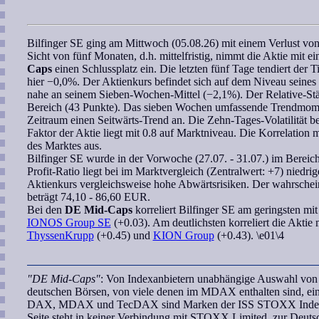
Bilfinger SE
ging am Mittwoch (05.08.26) mit einem Verlust v
Sicht von fünf Monaten, d.h. mittelfristig, nimmt die Aktie mit
Caps
einen Schlussplatz ein. Die letzten fünf Tage tendiert der 
hier −0,0%. Der Aktienkurs befindet sich auf dem Niveau seines 
nahe an seinem
Sieben-Wochen
-Mittel (−2,1%). Der
Relative-St
Bereich (43 Punkte). Das
sieben Wochen
umfassende
Trendmom
Zeitraum einen Seitwärts-Trend an. Die Zehn-Tages-Volatilität be
Faktor
der Aktie liegt mit 0.8 auf Marktniveau. Die
Korrelation
m
des Marktes aus.
Bilfinger SE
wurde in der Vorwoche (27.07. - 31.07.) im Bereich
Profit-Ratio
liegt bei im Marktvergleich (Zentralwert: +7) niedri
Aktienkurs vergleichsweise hohe Abwärtsrisiken. Der
wahrschei
beträgt 74,10 - 86,60 EUR.
Bei den
DE Mid-Caps
korreliert
Bilfinger SE
am geringsten mi
IONOS Group SE
(+0.03). Am deutlichsten korreliert die Aktie 
ThyssenKrupp
(+0.45) und
KION Group
(+0.43). \e01\4
"DE Mid-Caps"
: Von Indexanbietern unabhängige Auswahl von U
deutschen Börsen, von viele denen im MDAX enthalten sind, ei
DAX, MDAX und TecDAX sind Marken der ISS STOXX Index G
Seite steht in keiner Verbindung mit STOXX Limited, zur Deut