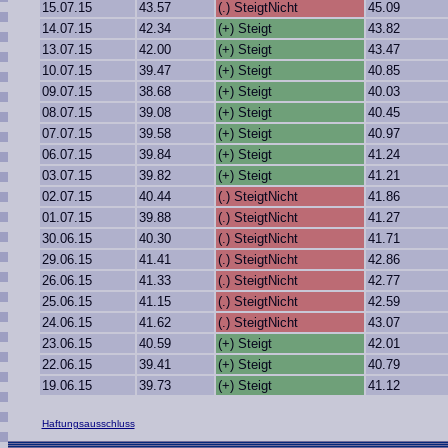
15.07.15
43.57
(.) SteigtNicht
45.09
14.07.15
42.34
(+) Steigt
43.82
13.07.15
42.00
(+) Steigt
43.47
10.07.15
39.47
(+) Steigt
40.85
09.07.15
38.68
(+) Steigt
40.03
08.07.15
39.08
(+) Steigt
40.45
07.07.15
39.58
(+) Steigt
40.97
06.07.15
39.84
(+) Steigt
41.24
03.07.15
39.82
(+) Steigt
41.21
02.07.15
40.44
(.) SteigtNicht
41.86
01.07.15
39.88
(.) SteigtNicht
41.27
30.06.15
40.30
(.) SteigtNicht
41.71
29.06.15
41.41
(.) SteigtNicht
42.86
26.06.15
41.33
(.) SteigtNicht
42.77
25.06.15
41.15
(.) SteigtNicht
42.59
24.06.15
41.62
(.) SteigtNicht
43.07
23.06.15
40.59
(+) Steigt
42.01
22.06.15
39.41
(+) Steigt
40.79
19.06.15
39.73
(+) Steigt
41.12
Haftungsausschluss