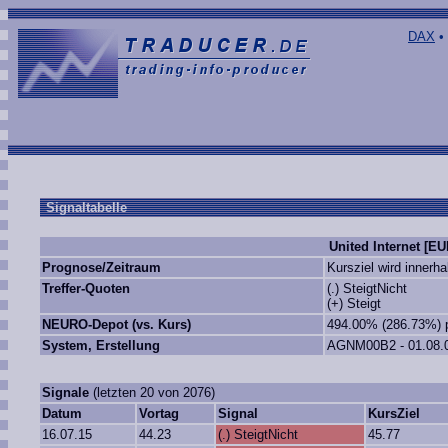
DAX
•
Signaltabelle
United Internet [EU
Prognose/Zeitraum
Kursziel wird innerha
Treffer-Quoten
(.) SteigtNicht
(+) Steigt
NEURO-Depot (vs. Kurs)
494.00% (286.73%) p
System, Erstellung
AGNM00B2 - 01.08.
Signale
(letzten 20 von 2076)
Datum
Vortag
Signal
KursZiel
16.07.15
44.23
(.) SteigtNicht
45.77