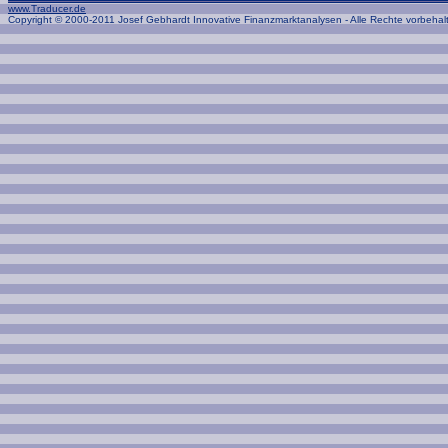
www.Traducer.de
Copyright © 2000-2011 Josef Gebhardt Innovative Finanzmarktanalysen - Alle Rechte vorbehal