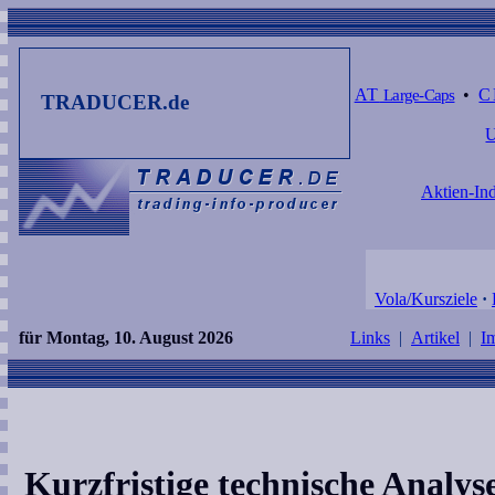
AT
Large-Caps
•
C
TRADUCER.de
Aktien-Ind
Vola/Kursziele
·
für Montag, 10. August 2026
Links
|
Artikel
|
I
Kurzfristige technische Anal