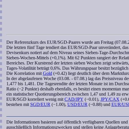
Der Referenzkurs des
EUR/SGD
-Paares wurde am Freitag (07.08.
Die letzten fünf Tage tendiert das
EUR/SGD
-Paar unverändert, da
Devisenkurs notiert auf dem Niveau seines Sieben-Tage-Durchschni
Sieben-Wochen
-Mittels (+0,1%). Mit 62 Punkten rangiert der
Relat
Bereiches. Der Kurstrend der letzten
sieben Wochen
zeigt seitwärts
Tages-Volatilität beträgt 0,6%. Das Währungspaar besitzt bezüglic
Die
Korrelation
mit
Gold
(+0.42) liegt deutlich über dem Marktdurc
In der abgelaufenen Woche (03.08. - 07.08.) lag das Preisniveau d
1,477 bis 1,481. Die Tagesrendite der letzten Monate ist im Durchsc
Ratio
(−2 Punkte) deshalb ebenfalls, es besitzt einen momentan mar
ein
statistischer Quotierungsbereich
zwischen 1,47 und 1,49 zu erwa
EUR/SGD
korreliert
wenig mit
CAD/JPY
(−0.01),
JPY/CAX
(+0.
bestehen mit
SGD/EUR
(−1.00),
USD/EUR
(−0.88) und
EUR/US
Die Informationen basieren auf öffentlich verfügbaren Quellen un
ausschließlich Informationszwecken und stellen keine Anlagebera