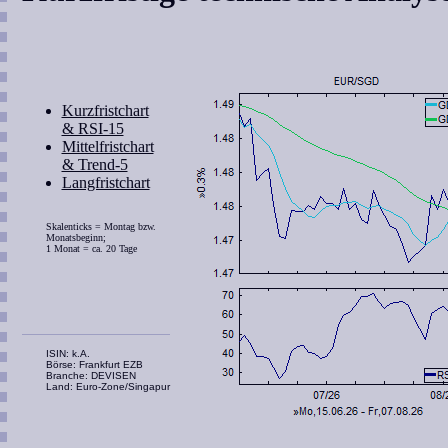
Kurzfristchart
& RSI-15
Mittelfristchart
& Trend-5
Langfristchart
Skalenticks = Montag bzw.
Monatsbeginn;
1 Monat = ca. 20 Tage
ISIN: k.A.
Börse: Frankfurt EZB
Branche: DEVISEN
Land: Euro-Zone/Singapur