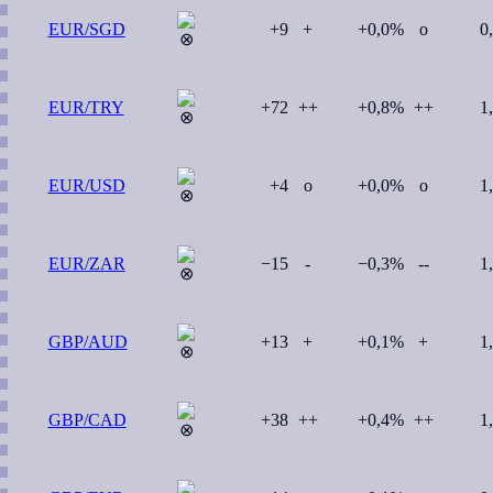
EUR/SGD
+9
+
+0,0%
o
0
EUR/TRY
+72
++
+0,8%
++
1
EUR/USD
+4
o
+0,0%
o
1
EUR/ZAR
−15
-
−0,3%
--
1
GBP/AUD
+13
+
+0,1%
+
1
GBP/CAD
+38
++
+0,4%
++
1