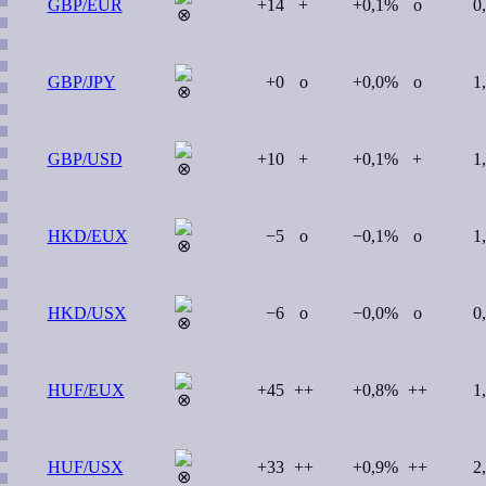
GBP/EUR
+14
+
+0,1%
o
0
GBP/JPY
+0
o
+0,0%
o
1
GBP/USD
+10
+
+0,1%
+
1
HKD/EUX
−5
o
−0,1%
o
1
HKD/USX
−6
o
−0,0%
o
0
HUF/EUX
+45
++
+0,8%
++
1
HUF/USX
+33
++
+0,9%
++
2