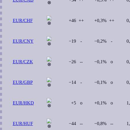
EUR/CHF
+46
++
+0,3%
++
0
EUR/CNY
−19
-
−0,2%
-
0
EUR/CZK
−26
--
−0,1%
o
0
EUR/GBP
−14
-
−0,1%
o
0
EUR/HKD
+5
o
+0,1%
o
1
EUR/HUF
−44
--
−0,8%
--
1