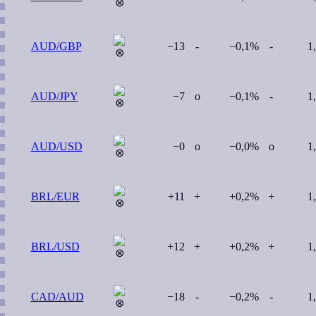
AUD/GBP
−13
-
−0,1%
-
1
AUD/JPY
−7
o
−0,1%
-
1
AUD/USD
−0
o
−0,0%
o
1
BRL/EUR
+11
+
+0,2%
+
1
BRL/USD
+12
+
+0,2%
+
1
CAD/AUD
−18
-
−0,2%
-
1