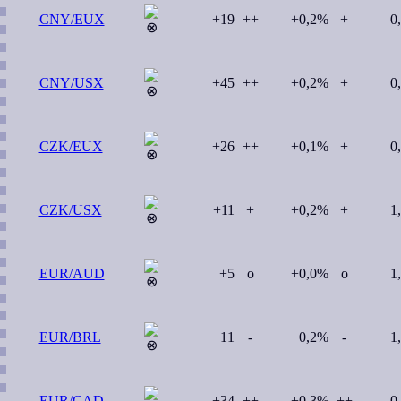
CNY/EUX
+19
++
+0,2%
+
0
CNY/USX
+45
++
+0,2%
+
0
CZK/EUX
+26
++
+0,1%
+
0
CZK/USX
+11
+
+0,2%
+
1
EUR/AUD
+5
o
+0,0%
o
1
EUR/BRL
−11
-
−0,2%
-
1
EUR/CAD
+34
++
+0,3%
++
0