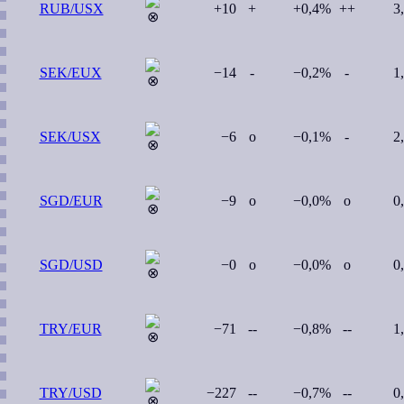
RUB/USX
+10
+
+0,4%
++
3
SEK/EUX
−14
-
−0,2%
-
1
SEK/USX
−6
o
−0,1%
-
2
SGD/EUR
−9
o
−0,0%
o
0
SGD/USD
−0
o
−0,0%
o
0
TRY/EUR
−71
--
−0,8%
--
1
TRY/USD
−227
--
−0,7%
--
0