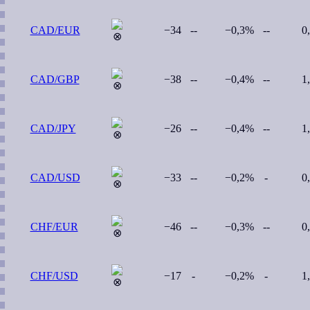
CAD/EUR
−34
--
−0,3%
--
0
CAD/GBP
−38
--
−0,4%
--
1
CAD/JPY
−26
--
−0,4%
--
1
CAD/USD
−33
--
−0,2%
-
0
CHF/EUR
−46
--
−0,3%
--
0
CHF/USD
−17
-
−0,2%
-
1