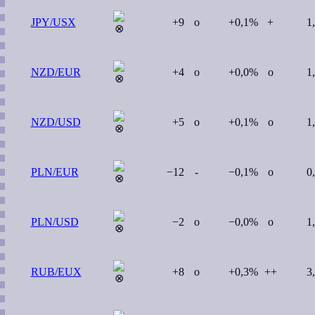
JPY/USX
+9
o
+0,1%
+
1
NZD/EUR
+4
o
+0,0%
o
1
NZD/USD
+5
o
+0,1%
o
1
PLN/EUR
−12
-
−0,1%
o
0
PLN/USD
−2
o
−0,0%
o
1
RUB/EUX
+8
o
+0,3%
++
3