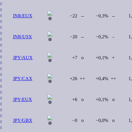
INR/EUX
−22
--
−0,3%
--
1
INR/USX
−20
--
−0,2%
-
1
JPY/AUX
+7
o
+0,1%
+
1
JPY/CAX
+26
++
+0,4%
++
1
JPY/EUX
+6
o
+0,1%
o
1
JPY/GBX
−0
o
−0,0%
o
1