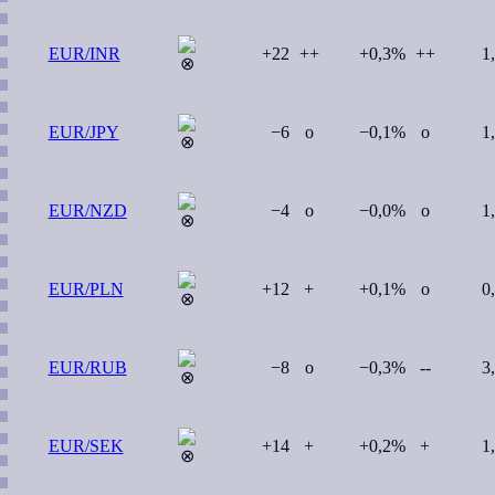
EUR/INR
+22
++
+0,3%
++
1
EUR/JPY
−6
o
−0,1%
o
1
EUR/NZD
−4
o
−0,0%
o
1
EUR/PLN
+12
+
+0,1%
o
0
EUR/RUB
−8
o
−0,3%
--
3
EUR/SEK
+14
+
+0,2%
+
1