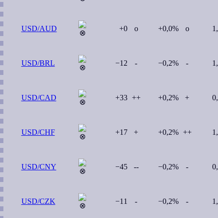
USD/AUD
+0
o
+0,0%
o
1
USD/BRL
−12
-
−0,2%
-
1
USD/CAD
+33
++
+0,2%
+
0
USD/CHF
+17
+
+0,2%
++
1
USD/CNY
−45
--
−0,2%
-
0
USD/CZK
−11
-
−0,2%
-
1