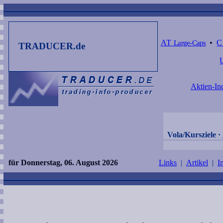
AT
Large-Caps
•
TRADUCER.de
Aktien-In
Vola/Kursziele
·
für Donnerstag, 06. August 2026
Links
|
Artikel
|
I