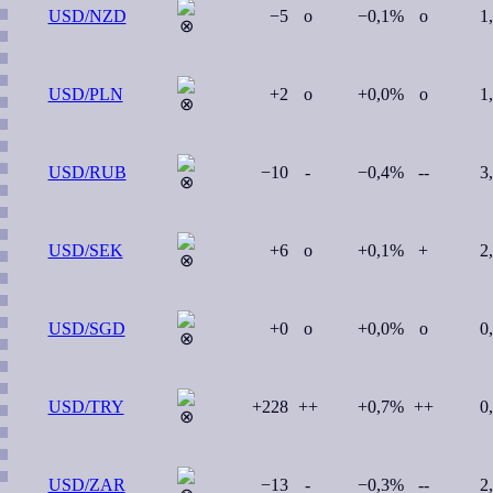
USD/NZD
−5
o
−0,1%
o
1
USD/PLN
+2
o
+0,0%
o
1
USD/RUB
−10
-
−0,4%
--
3
USD/SEK
+6
o
+0,1%
+
2
USD/SGD
+0
o
+0,0%
o
0
USD/TRY
+228
++
+0,7%
++
0
USD/ZAR
−13
-
−0,3%
--
2