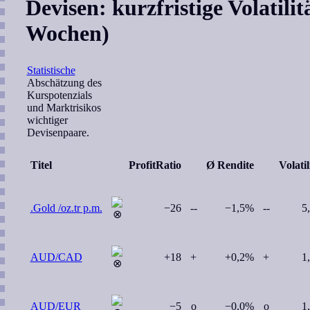
Devisen: kurzfristige Volatili
Wochen)
Statistische
Abschätzung des
Kurspotenzials
und Marktrisikos
wichtiger
Devisenpaare.
Titel
ProfitRatio
Ø Rendite
Volatil
.Gold /oz.tr p.m.
−26
--
−1,5%
--
5
AUD/CAD
+18
+
+0,2%
+
1
AUD/EUR
−5
o
−0,0%
o
1