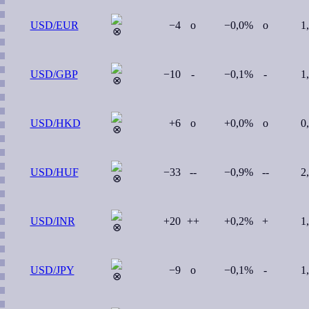
USD/EUR
−4
o
−0,0%
o
1
USD/GBP
−10
-
−0,1%
-
1
USD/HKD
+6
o
+0,0%
o
0
USD/HUF
−33
--
−0,9%
--
2
USD/INR
+20
++
+0,2%
+
1
USD/JPY
−9
o
−0,1%
-
1