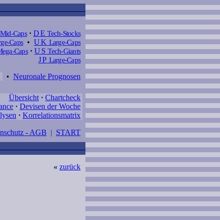
Mid-Caps
·
DE
Tech-Stocks
ge-Caps
•
UK
Large-Caps
ega-Caps
·
US
Tech-Giants
JP
Large-Caps
d
•
Neuronale Prognosen
Übersicht
·
Chartcheck
ance
·
Devisen der Woche
lysen
·
Korrelationsmatrix
enschutz - AGB
|
START
«
zurück