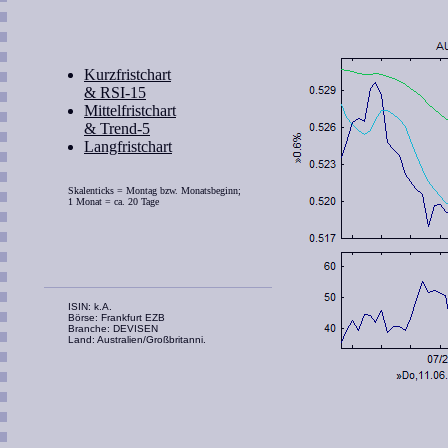
Kurzfristchart
& RSI-15
Mittelfristchart
& Trend-5
Langfristchart
Skalenticks = Montag bzw. Monatsbeginn;
1 Monat = ca. 20 Tage
ISIN: k.A.
Börse: Frankfurt EZB
Branche: DEVISEN
Land: Australien/Großbritanni.