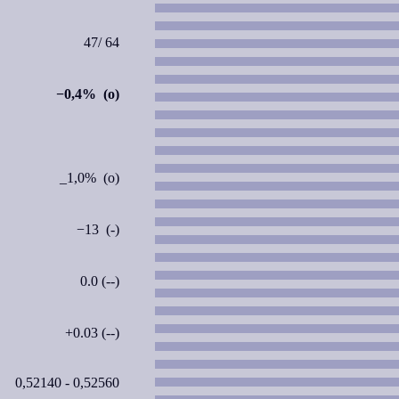
47/ 64
−0,4% (o)
_1,0% (o)
−13 (-)
0.0 (--)
+0.03 (--)
0,52140 - 0,52560