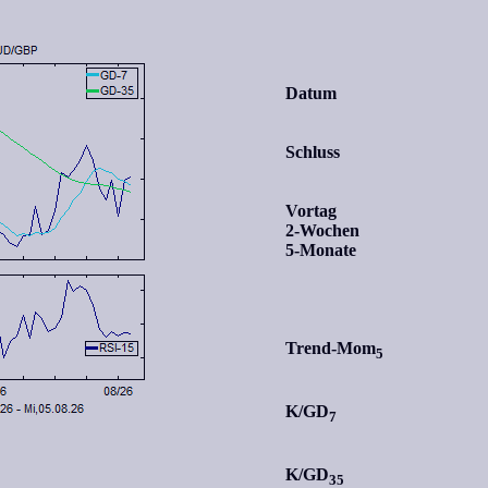
Datum
Schluss
Vortag
2-Wochen
5-Monate
Trend-Mom
5
K/GD
7
K/GD
35