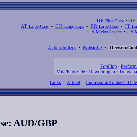
DE
Blue-Chips
·
DE
AT
Large-Caps
•
CH
Large-Caps
•
FR
Large-Caps
•
IT
Lar
US
Market-Leaders
·
US
M
Aktien-Indizes
•
Rohstoffe
•
Devisen/Gol
TopFlop
·
Perform
Vola/Kursziele
·
Bewertungen
·
Trendana
Links
|
Artikel
|
Impressum/Kontakt - Dat
lyse: AUD/GBP