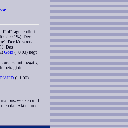
yse
 fünf Tage tendiert
tts (+0,1%). Der
kte). Der Kurstrend
,0%. Das
it
Gold
(+0.03) liegt
 Durchschnitt negativ,
ht beträgt der
P/AUD
(−1.00),
formationszwecken und
nten dar. Aktien und