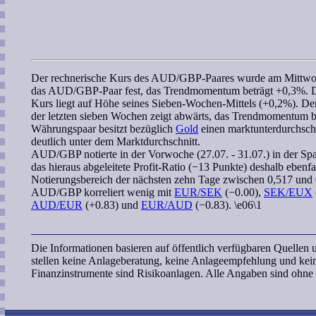
Der
rechnerische Kurs
des
AUD/GBP
-Paares wurde am Mittwoc
das
AUD/GBP
-Paar fest, das
Trendmomentum
beträgt +0,3%. D
Kurs liegt auf Höhe seines
Sieben-Wochen
-Mittels (+0,2%). D
der letzten
sieben Wochen
zeigt abwärts, das
Trendmomentum
b
Währungspaar besitzt bezüglich
Gold
einen marktunterdurchschn
deutlich unter dem Marktdurchschnitt.
AUD/GBP
notierte in der Vorwoche (27.07. - 31.07.) in der Sp
das hieraus abgeleitete
Profit-Ratio
(−13 Punkte) deshalb ebenfall
Notierungsbereich
der nächsten zehn Tage zwischen 0,517 und 
AUD/GBP
korreliert
wenig mit
EUR/SEK
(−0.00),
SEK/EUX
AUD/EUR
(+0.83) und
EUR/AUD
(−0.83). \e06\1
Die Informationen basieren auf öffentlich verfügbaren Quelle
stellen keine Anlageberatung, keine Anlageempfehlung und ke
Finanzinstrumente sind Risikoanlagen. Alle Angaben sind ohn