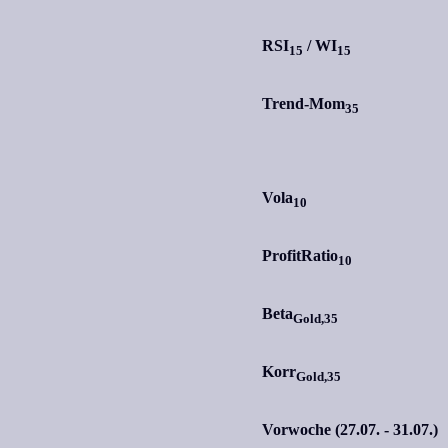
RSI
/
WI
15
15
Trend-Mom
35
Vola
10
ProfitRatio
10
Beta
Gold,35
Korr
Gold,35
Vorwoche (27.07. - 31.07.)