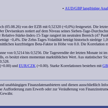
•
AUD/GBP langfristige Anal
h (05.08.26) von der EZB mit 0,52320 (+0,0%) festgesetzt. Die letzten
er Devisenkurs notiert auf dem Niveau seines Sieben-Tage-Durchschni
er
Relative-Stärke-Index-15-Tage
rangiert im neutralen Bereich (47 Pun
eträgt −0,4%. Die Zehn-Tages-Volatilität beträgt historisch niedrige 1
ittlichen kurzfristigen
Beta-Faktor
in Höhe von 0.0. Die
Korrelation
m
anne von 0,5214 bis 0,5256. Die Tagesrendite der letzten Monate ist im
s, es besitzt einen momentan marktüblichen Wert. Aus statistischer Sic
0,528.
(+0.00) und
EUR/CZK
(+0.00). Starke Korrelationen bestehen mit
GB
n und unabhängigen Finanzdatenanbietern und dienen ausschließlich In
ine Aufforderung zum Erwerb oder zur Veräußerung von Finanzinstrume
e Gewähr.