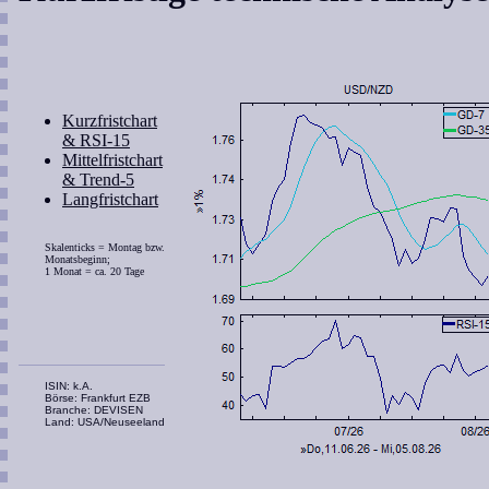
Kurzfristchart
& RSI-15
Mittelfristchart
& Trend-5
Langfristchart
Skalenticks = Montag bzw.
Monatsbeginn;
1 Monat = ca. 20 Tage
ISIN: k.A.
Börse: Frankfurt EZB
Branche: DEVISEN
Land: USA/Neuseeland