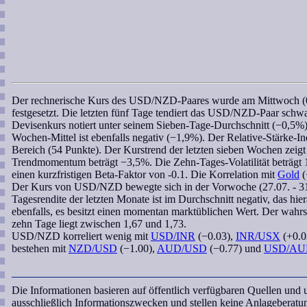
Der
rechnerische Kurs
des
USD/NZD
-Paares wurde am Mittwoch (
festgesetzt. Die letzten fünf Tage tendiert das
USD/NZD
-Paar schw
Devisenkurs notiert unter seinem Sieben-Tage-Durchschnitt (−0,5%
Wochen
-Mittel ist ebenfalls negativ (−1,9%). Der
Relative-Stärke-I
Bereich (54 Punkte). Der Kurstrend der letzten
sieben Wochen
zeigt
Trendmomentum
beträgt −3,5%. Die Zehn-Tages-Volatilität beträg
einen kurzfristigen
Beta-Faktor
von -0.1. Die
Korrelation
mit
Gold
(
Der Kurs von
USD/NZD
bewegte sich in der Vorwoche (27.07. - 3
Tagesrendite der letzten Monate ist im Durchschnitt negativ, das hie
ebenfalls, es besitzt einen momentan marktüblichen Wert. Der
wahrs
zehn Tage liegt zwischen 1,67 und 1,73.
USD/NZD
korreliert
wenig mit
USD/INR
(−0.03),
INR/USX
(+0.0
bestehen mit
NZD/USD
(−1.00),
AUD/USD
(−0.77) und
USD/AU
Die Informationen basieren auf öffentlich verfügbaren Quellen und
ausschließlich Informationszwecken und stellen keine Anlageberat