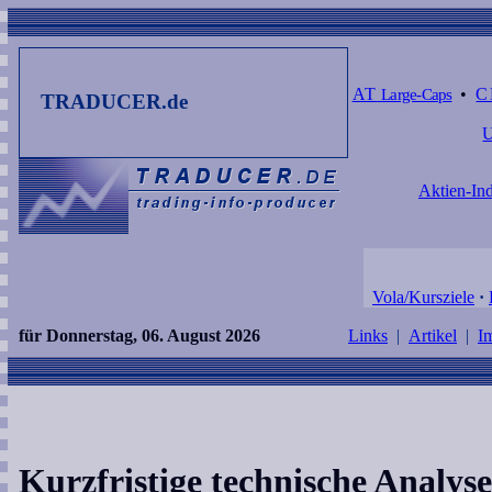
AT
Large-Caps
•
C
TRADUCER.de
Aktien-Ind
Vola/Kursziele
·
für Donnerstag, 06. August 2026
Links
|
Artikel
|
I
Kurzfristige technische Analy