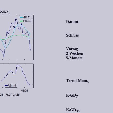
Datum
Schluss
Vortag
2-Wochen
5-Monate
Trend-Mom
5
K/GD
7
K/GD
35