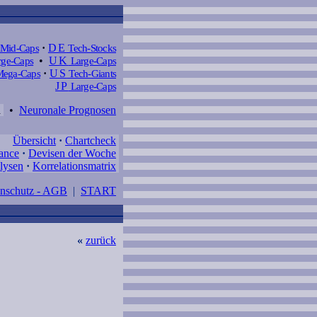
Mid-Caps
·
DE
Tech-Stocks
ge-Caps
•
UK
Large-Caps
ega-Caps
·
US
Tech-Giants
JP
Large-Caps
d
•
Neuronale Prognosen
Übersicht
·
Chartcheck
ance
·
Devisen der Woche
lysen
·
Korrelationsmatrix
enschutz - AGB
|
START
«
zurück