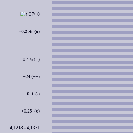
37/ 0
+0,2% (o)
_0,4% (--)
+24 (++)
0.0 (-)
+0.25 (o)
4,1218 - 4,1331