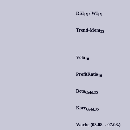
RSI
/
WI
15
15
Trend-Mom
35
Vola
10
ProfitRatio
10
Beta
Gold,35
Korr
Gold,35
Woche (03.08. - 07.08.)