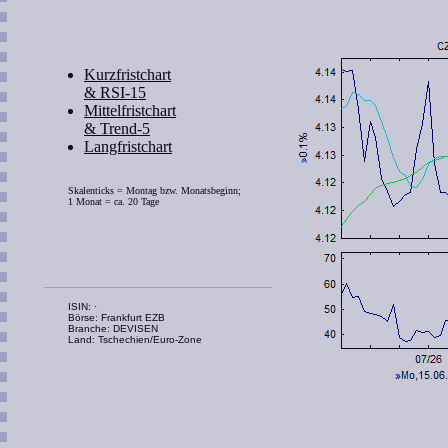
Kurzfristchart
& RSI-15
Mittelfristchart
& Trend-5
Langfristchart
Skalenticks = Montag bzw. Monatsbeginn;
1 Monat = ca. 20 Tage
ISIN: ·
Börse: Frankfurt EZB
Branche: DEVISEN
Land: Tschechien/Euro-Zone