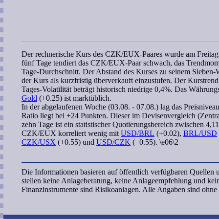
Der
rechnerische Kurs
des
CZK/EUX
-Paares wurde am Freitag 
fünf Tage tendiert das
CZK/EUX
-Paar schwach, das
Trendmom
Tage-Durchschnitt. Der Abstand des Kurses zu seinem
Sieben-
der Kurs als kurzfristig überverkauft einzustufen. Der Kurstrend
Tages-Volatilität beträgt historisch niedrige 0,4%. Das Währung
Gold
(+0.25) ist marktüblich.
In der abgelaufenen Woche (03.08. - 07.08.) lag das Preisnivea
Ratio
liegt bei +24 Punkten. Dieser im Devisenvergleich (Zentra
zehn Tage ist ein
statistischer Quotierungsbereich
zwischen 4,11
CZK/EUX
korreliert
wenig mit
USD/BRL
(+0.02),
BRL/USD
CZK/USX
(+0.55) und
USD/CZK
(−0.55). \e06\2
Die Informationen basieren auf öffentlich verfügbaren Quelle
stellen keine Anlageberatung, keine Anlageempfehlung und ke
Finanzinstrumente sind Risikoanlagen. Alle Angaben sind ohn