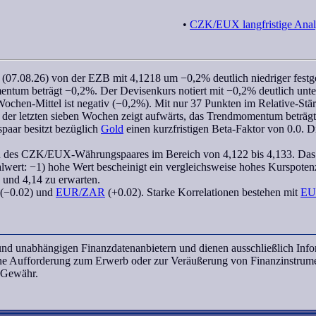
•
CZK/EUX langfristige Anal
(07.08.26) von der EZB mit 4,1218 um −0,2% deutlich niedriger festges
entum
beträgt −0,2%. Der Devisenkurs notiert mit −0,2% deutlich unte
Wochen
-Mittel ist negativ (−0,2%). Mit nur 37 Punkten im
Relative-Stä
 der letzten
sieben Wochen
zeigt aufwärts, das
Trendmomentum
beträg
spaar besitzt bezüglich
Gold
einen kurzfristigen
Beta-Faktor
von 0.0. D
u des
CZK/EUX
-Währungspaares im Bereich von 4,122 bis 4,133. Das 
lwert: −1) hohe Wert bescheinigt ein vergleichsweise hohes Kurspotenz
 und 4,14 zu erwarten.
(−0.02) und
EUR/ZAR
(+0.02). Starke Korrelationen bestehen mit
EU
n und unabhängigen Finanzdatenanbietern und dienen ausschließlich In
ine Aufforderung zum Erwerb oder zur Veräußerung von Finanzinstrume
e Gewähr.