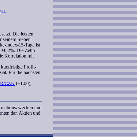
yse
etzt. Die letzten
r seinem Sieben-
rke-Index-15-Tage
ist
t +0,2%. Die Zehn-
ie
Korrelation
mit
kurzfristige
Profit-
ial. Für die nächsten
R/CZK
(−1.00),
formationszwecken und
nten dar. Aktien und