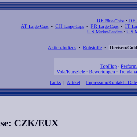
DE
Blue-Chips
·
DE
AT
Large-Caps
•
CH
Large-Caps
•
FR
Large-Caps
•
IT
Lar
US
Market-Leaders
·
US
M
Aktien-Indizes
•
Rohstoffe
•
Devisen/Gol
TopFlop
·
Perform
Vola/Kursziele
·
Bewertungen
·
Trendana
Links
|
Artikel
|
Impressum/Kontakt - Dat
lyse: CZK/EUX