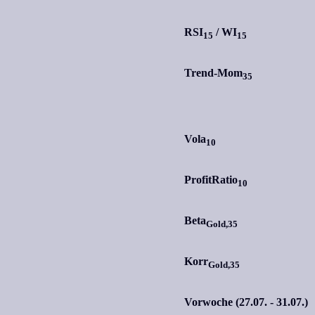
RSI
/
WI
15
15
Trend-Mom
35
Vola
10
ProfitRatio
10
Beta
Gold,35
Korr
Gold,35
Vorwoche (27.07. - 31.07.)