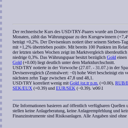
Der
rechnerische Kurs
des
USD/TRY
-Paares wurde am Donnerst
Monaten, zählt das Währungspaar zu den Kursgewinnern (+7,4%)
beträgt +0,2%. Der Devisenkurs notiert über seinem Sieben-Ta
mit +1,2% übertrieben positiv. Mit bereits 100 Punkten im
Relat
der letzten
sieben Wochen
zeigt im Marktvergleich überdeutlich
niedrige 0,3%. Das Währungspaar besitzt bezüglich
Gold
einen 
Gold
(+0.00) liegt deutlich unter dem Marktdurchschnitt.
USD/TRY
notierte in der Vorwoche (27.07. - 31.07.) in der Sp
Devisenvergleich (Zentralwert: −0) hohe Wert bescheinigt ein ve
nächsten zehn Tage zwischen 47,8 und 48,1.
USD/TRY
korreliert
wenig mit
Gold /oz.tr p.m.
(+0.00),
RUB/
SEK/EUX
(+0.39) und
EUR/SEK
(−0.39). \e06\1
Die Informationen basieren auf öffentlich verfügbaren Quelle
stellen keine Anlageberatung, keine Anlageempfehlung und ke
Finanzinstrumente sind Risikoanlagen. Alle Angaben sind ohn