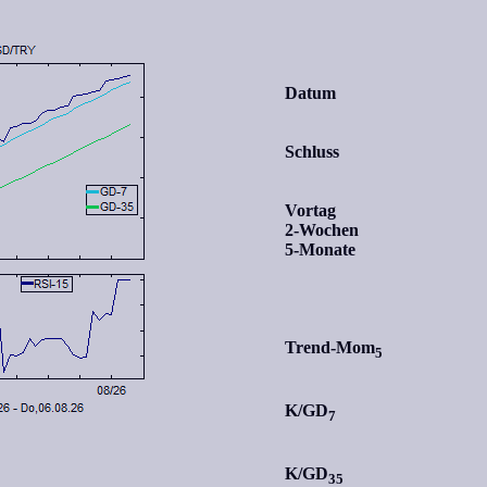
Datum
Schluss
Vortag
2-Wochen
5-Monate
Trend-Mom
5
K/GD
7
K/GD
35