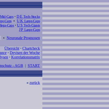
Mid-Caps
·
DE
Tech-Stocks
ge-Caps
•
UK
Large-Caps
ega-Caps
·
US
Tech-Giants
JP
Large-Caps
d
•
Neuronale Prognosen
Übersicht
·
Chartcheck
ance
·
Devisen der Woche
lysen
·
Korrelationsmatrix
enschutz - AGB
|
START
«
zurück