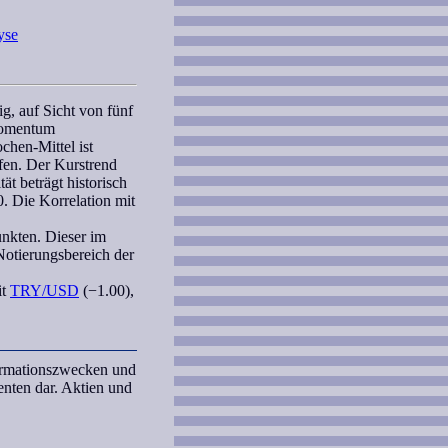
yse
g, auf Sicht von fünf
omentum
ochen
-Mittel ist
ufen. Der Kurstrend
ät beträgt historisch
0. Die
Korrelation
mit
unkten. Dieser im
Notierungsbereich
der
it
TRY/USD
(−1.00),
formationszwecken und
nten dar. Aktien und