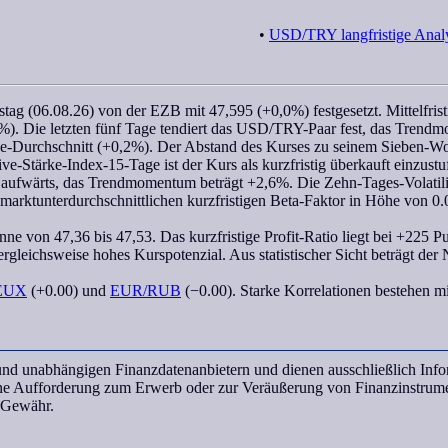
•
USD/TRY langfristige Anal
ag (06.08.26) von der EZB mit 47,595 (+0,0%) festgesetzt. Mittelfristi
. Die letzten fünf Tage tendiert das
USD/TRY
-Paar fest, das
Trendm
ge-Durchschnitt (+0,2%). Der Abstand des Kurses zu seinem
Sieben-W
ive-Stärke-Index-15-Tage
ist der Kurs als kurzfristig überkauft einzust
 aufwärts, das
Trendmomentum
beträgt +2,6%. Die Zehn-Tages-Volatilit
marktunterdurchschnittlichen kurzfristigen
Beta-Faktor
in Höhe von 0.
anne von 47,36 bis 47,53. Das kurzfristige
Profit-Ratio
liegt bei +225 P
rgleichsweise hohes Kurspotenzial. Aus statistischer Sicht beträgt der
EUX
(+0.00) und
EUR/RUB
(−0.00). Starke Korrelationen bestehen m
n und unabhängigen Finanzdatenanbietern und dienen ausschließlich In
ine Aufforderung zum Erwerb oder zur Veräußerung von Finanzinstrume
e Gewähr.