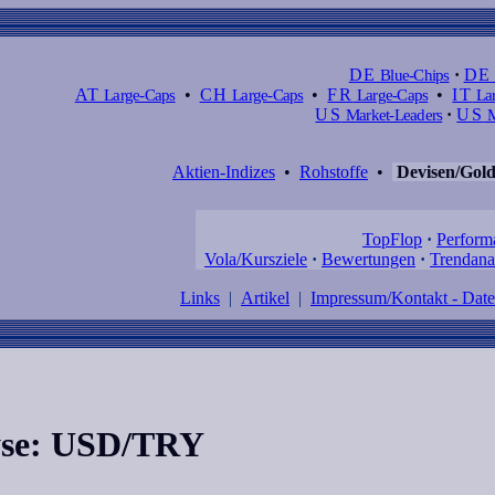
DE
Blue-Chips
·
DE
AT
Large-Caps
•
CH
Large-Caps
•
FR
Large-Caps
•
IT
Lar
US
Market-Leaders
·
US
M
Aktien-Indizes
•
Rohstoffe
•
Devisen/Gol
TopFlop
·
Perform
Vola/Kursziele
·
Bewertungen
·
Trendana
Links
|
Artikel
|
Impressum/Kontakt - Dat
lyse: USD/TRY