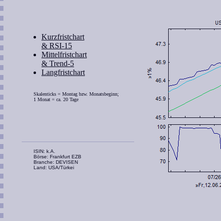
Kurzfristchart
& RSI-15
Mittelfristchart
& Trend-5
Langfristchart
Skalenticks = Montag bzw. Monatsbeginn;
1 Monat = ca. 20 Tage
ISIN: k.A.
Börse: Frankfurt EZB
Branche: DEVISEN
Land: USA/Türkei