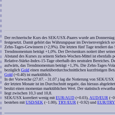
Der
rechnerische Kurs
des
SEK/USX
-Paares wurde am Donnerstag
festgesetzt. Damit gehört das Währungspaar im Devisenvergleich s
Zehn-Tages-Gewinnern (+2,9%). Die letzten fünf Tage tendiert das
Trendmomentum
beträgt +1,0%. Der Devisenkurs notiert über sein
Abstand des Kurses zu seinem
Sieben-Wochen
-Mittel ist ebenfalls
Relative-Stärke-Index-15-Tage
oberhalb des neutralen Bereiches. De
aufwärts, das
Trendmomentum
beträgt +1,3%. Die Zehn-Tages-Volat
bezüglich
Gold
einen marktüberdurchschnittlichen kurzfristigen
Bet
Gold
(+0.40) ist marktüblich.
In der Vorwoche (27.07. - 31.07.) lag die Notierung von
SEK/USX
der letzten Monate ist im Durchschnitt negativ, das hieraus abgeleite
besitzt einen momentan marktüblichen Wert. Der
statistisch erwart
liegt zwischen 10,3 und 10,8.
SEK/USX
korreliert
wenig mit
EUR/AUD
(+0.03),
AUD/EUR
(−0
bestehen mit
USD/SEK
(−1.00),
TRY/EUR
(−0.92) und
EUR/TRY