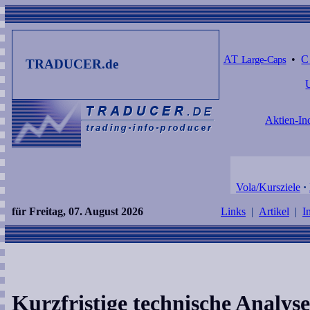
AT
Large-Caps
•
TRADUCER.de
Aktien-In
Vola/Kursziele
·
für Freitag, 07. August 2026
Links
|
Artikel
|
I
Kurzfristige technische Analy