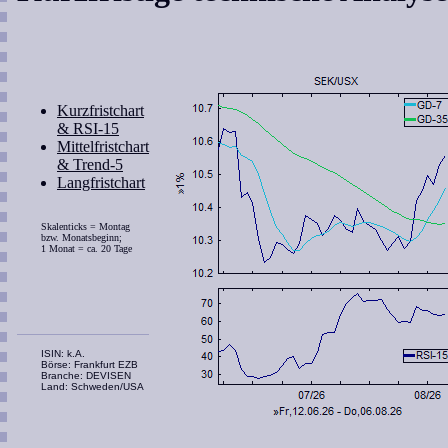
Kurzfristchart
& RSI-15
Mittelfristchart
& Trend-5
Langfristchart
Skalenticks = Montag
bzw. Monatsbeginn;
1 Monat = ca. 20 Tage
ISIN: k.A.
Börse: Frankfurt EZB
Branche: DEVISEN
Land: Schweden/USA