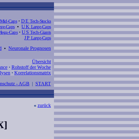
Mid-Caps
·
DE
Tech-Stocks
ge-Caps
•
UK
Large-Caps
ega-Caps
·
US
Tech-Giants
JP
Large-Caps
d
•
Neuronale Prognosen
Übersicht
ance
·
Rohstoff der Woche
lysen
·
Korrelationsmatrix
enschutz - AGB
|
START
«
zurück
X]