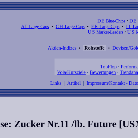
DE
Blue-Chips
·
DE
AT
Large-Caps
•
CH
Large-Caps
•
FR
Large-Caps
•
IT
Lar
US
Market-Leaders
·
US
M
Aktien-Indizes
•
Rohstoffe
•
Devisen/Gol
TopFlop
·
Perform
Vola/Kursziele
·
Bewertungen
·
Trendana
Links
|
Artikel
|
Impressum/Kontakt - Dat
se: Zucker Nr.11 /lb. Future [US