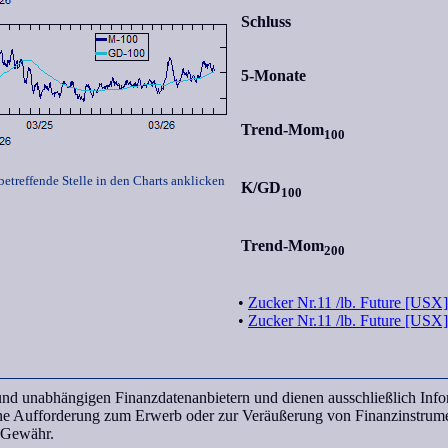
Schluss
5-Monate
Trend-Mom
100
betreffende Stelle in den Charts anklicken
K/GD
100
Trend-Mom
200
•
Zucker Nr.11 /lb. Future [USX]
•
Zucker Nr.11 /lb. Future [USX]
n und unabhängigen Finanzdatenanbietern und dienen ausschließlich In
ine Aufforderung zum Erwerb oder zur Veräußerung von Finanzinstrume
e Gewähr.