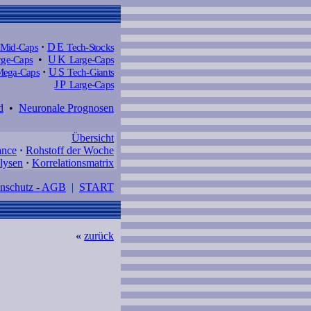
Mid-Caps
·
DE
Tech-Stocks
ge-Caps
•
UK
Large-Caps
ega-Caps
·
US
Tech-Giants
JP
Large-Caps
d
•
Neuronale Prognosen
Übersicht
ance
·
Rohstoff der Woche
lysen
·
Korrelationsmatrix
enschutz - AGB
|
START
«
zurück