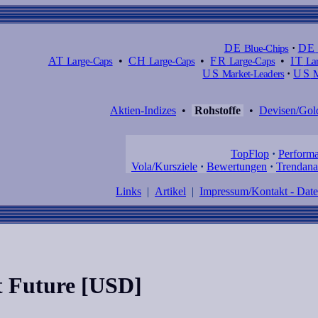
DE
Blue-Chips
·
DE
AT
Large-Caps
•
CH
Large-Caps
•
FR
Large-Caps
•
IT
Lar
US
Market-Leaders
·
US
M
Aktien-Indizes
•
Rohstoffe
•
Devisen/Gol
TopFlop
·
Perform
Vola/Kursziele
·
Bewertungen
·
Trendana
Links
|
Artikel
|
Impressum/Kontakt - Dat
t Future [USD]