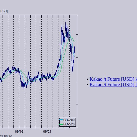
•
Kakao /t Future [USD] k
•
Kakao /t Future [USD] l