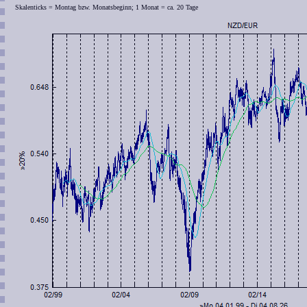
Skalenticks = Montag bzw. Monatsbeginn; 1 Monat = ca. 20 Tage