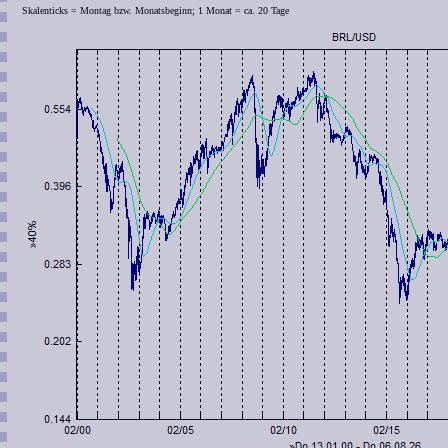
Skalenticks = Montag bzw. Monatsbeginn; 1 Monat = ca. 20 Tage