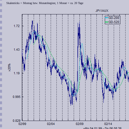
Skalenticks = Montag bzw. Monatsbeginn; 1 Monat = ca. 20 Tage