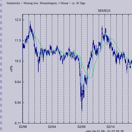
Skalenticks = Montag bzw. Monatsbeginn; 1 Monat = ca. 20 Tage