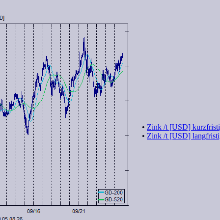
•
Zink /t [USD] kurzfrist
•
Zink /t [USD] langfrist