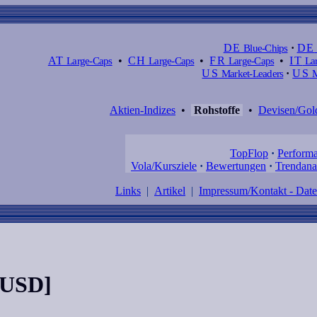
DE
Blue-Chips
·
DE
AT
Large-Caps
•
CH
Large-Caps
•
FR
Large-Caps
•
IT
Lar
US
Market-Leaders
·
US
M
Aktien-Indizes
•
Rohstoffe
•
Devisen/Gol
TopFlop
·
Perform
Vola/Kursziele
·
Bewertungen
·
Trendana
Links
|
Artikel
|
Impressum/Kontakt - Dat
 [USD]