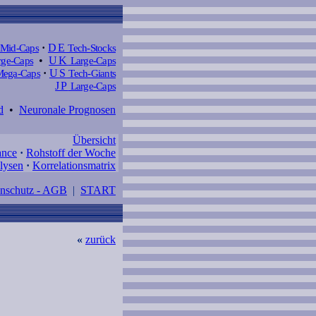
Mid-Caps
·
DE
Tech-Stocks
ge-Caps
•
UK
Large-Caps
ega-Caps
·
US
Tech-Giants
JP
Large-Caps
d
•
Neuronale Prognosen
Übersicht
ance
·
Rohstoff der Woche
lysen
·
Korrelationsmatrix
enschutz - AGB
|
START
«
zurück