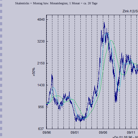
Skalenticks = Montag bzw. Monatsbeginn; 1 Monat = ca. 20 Tage