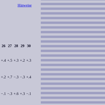
Hinweise
26
27
28
29
30
+.4
+.5
+.3
+.2
+.3
+.2
+.7
−.3
−.3
+.4
−.1
−.3
+.6
+.3
−.1