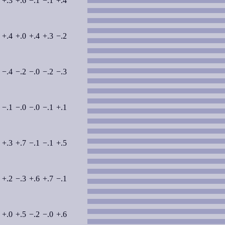
+.3
+.6
−.1
−.1
+.4
+.4
+.0
+.4
+.3
−.2
−.4
−.2
−.0
−.2
−.3
−.1
−.0
−.0
−.1
+.1
+.3
+.7
−.1
−.1
+.5
+.2
−.3
+.6
+.7
−.1
+.0
+.5
−.2
−.0
+.6