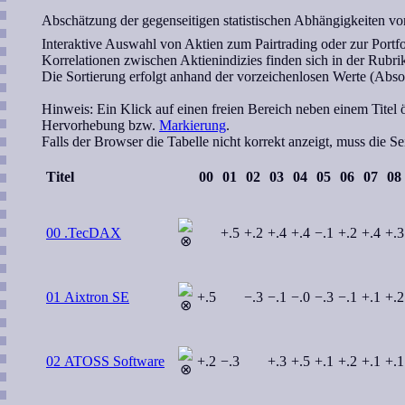
Abschätzung der gegenseitigen statistischen Abhängigkeiten v
Interaktive Auswahl von Aktien zum Pairtrading oder zur Portf
Korrelationen zwischen Aktienindizies finden sich in der Rubri
Die Sortierung erfolgt anhand der vorzeichenlosen Werte (Absol
Hinweis:
Ein Klick auf einen freien Bereich neben einem Titel öf
Hervorhebung bzw.
Markierung
.
Falls der Browser die Tabelle nicht korrekt anzeigt, muss die S
Titel
00
01
02
03
04
05
06
07
08
00 .TecDAX
+.5
+.2
+.4
+.4
−.1
+.2
+.4
+.3
01 Aixtron SE
+.5
−.3
−.1
−.0
−.3
−.1
+.1
+.2
02 ATOSS Software
+.2
−.3
+.3
+.5
+.1
+.2
+.1
+.1