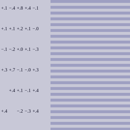
+.1
−.4
+.8
+.4
−.1
+.1
+.1
+.2
+.1
−.0
−.1
−.2
+.0
+.1
−.3
+.3
+.7
−.1
−.0
+.3
+.4
+.1
−.1
+.4
+.4
−.2
−.3
+.4