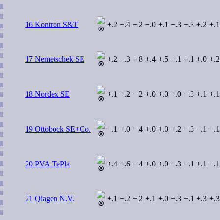
16 Kontron S&T
+.2
+.4
−.2
−.0
+.1
−.3
−.3
+.2
+.1
17 Nemetschek SE
+.2
−.3
+.8
+.4
+.5
+.1
+.1
+.0
+.2
18 Nordex SE
+.1
+.2
−.2
+.0
+.0
+.0
−.3
+.1
+.1
19 Ottobock SE+Co.
−.1
+.0
−.4
+.0
+.0
+.2
−.3
−.1
−.1
20 PVA TePla
+.4
+.6
−.4
+.0
+.0
−.3
−.1
+.1
−.1
21 Qiagen N.V.
+.1
−.2
+.2
+.1
+.0
+.3
+.1
+.3
+.3