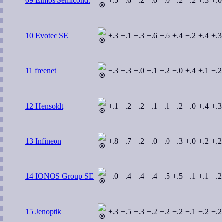
09 Elmos Semicond.
+.5
+.6
−.2
+.0
+.0
−.2
−.2
+.3
+.0
10 Evotec SE
+.3
−.1
+.3
+.6
+.6
+.4
−.2
+.4
+.3
11 freenet
−.3
−.3
−.0
+.1
−.2
−.0
+.4
+.1
−.2
12 Hensoldt
+.1
+.2
+.2
−.1
+.1
−.2
−.0
+.4
+.3
13 Infineon
+.8
+.7
−.2
−.0
−.0
−.3
+.0
+.2
+.2
14 IONOS Group SE
−.0
−.4
+.4
+.4
+.5
+.5
−.1
+.1
−.2
15 Jenoptik
+.3
+.5
−.3
−.2
−.2
−.2
−.1
−.2
−.2