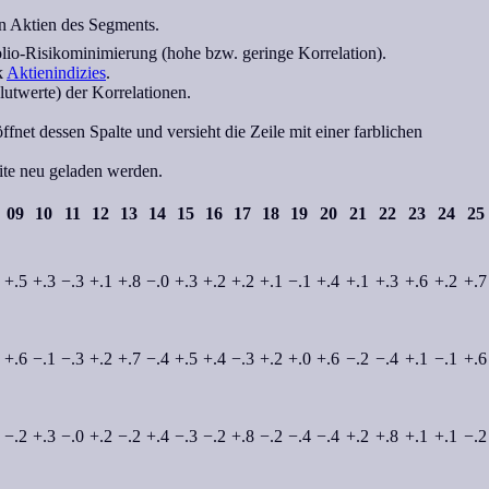
on Aktien des Segments.
olio-Risikominimierung (hohe bzw. geringe Korrelation).
k
Aktienindizies
.
utwerte) der Korrelationen.
fnet dessen Spalte und versieht die Zeile mit einer farblichen
eite neu geladen werden.
09
10
11
12
13
14
15
16
17
18
19
20
21
22
23
24
25
+.5
+.3
−.3
+.1
+.8
−.0
+.3
+.2
+.2
+.1
−.1
+.4
+.1
+.3
+.6
+.2
+.7
+.6
−.1
−.3
+.2
+.7
−.4
+.5
+.4
−.3
+.2
+.0
+.6
−.2
−.4
+.1
−.1
+.6
−.2
+.3
−.0
+.2
−.2
+.4
−.3
−.2
+.8
−.2
−.4
−.4
+.2
+.8
+.1
+.1
−.2