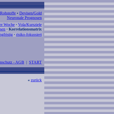
Rohstoffe
•
Devisen/Gold
Neuronale Prognosen
der Woche
·
Vola/Kursziele
sen
·
Korrelationsmatrix
ngfristig
·
risiko-fokussiert
enschutz - AGB
|
START
«
zurück