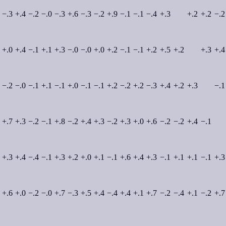
−.3
+.4
−.2
−.0
−.3
+.6
−.3
−.2
+.9
−.1
−.1
−.4
+.3
+.2
+.2
−.2
+.0
+.4
−.1
+.1
+.3
−.0
−.0
+.0
+.2
−.1
−.1
+.2
+.5
+.2
+.3
+.4
−.2
−.0
−.1
+.1
−.1
+.0
−.1
−.1
+.2
−.2
+.2
−.3
+.4
+.2
+.3
−.1
+.7
+.3
−.2
−.1
+.8
−.2
+.4
+.3
−.2
+.3
+.0
+.6
−.2
−.2
+.4
−.1
+.3
+.4
−.4
−.1
+.3
+.2
+.0
+.1
−.1
+.6
+.4
+.3
−.1
+.1
+.1
−.1
+.3
+.6
+.0
−.2
−.0
+.7
−.3
+.5
+.4
−.4
+.4
+.1
+.7
−.2
−.4
+.1
−.2
+.7