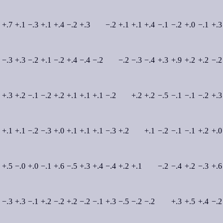
+.7
+.1
−.3
+.1
+.4
−.2
+.3
−.2
+.1
+.1
+.4
−.1
−.2
+.0
−.1
+.3
−.3
+.3
−.2
+.1
−.2
+.4
−.4
−.2
−.2
−.3
−.4
+.3
+.9
+.2
+.2
−.2
+.3
+.2
−.1
−.2
+.2
+.1
+.1
+.1
−.2
+.2
+.2
−.5
−.1
−.1
−.2
+.3
+.1
+.1
−.2
−.3
+.0
+.1
+.1
+.1
−.3
+.2
+.1
−.2
−.1
−.1
+.2
+.0
+.5
−.0
+.0
−.1
+.6
−.5
+.3
+.4
−.4
+.2
+.1
−.2
−.4
+.2
−.3
+.6
−.3
+.3
−.1
+.2
−.2
+.2
−.2
−.1
+.3
−.5
−.2
−.2
+.3
+.5
+.4
−.2