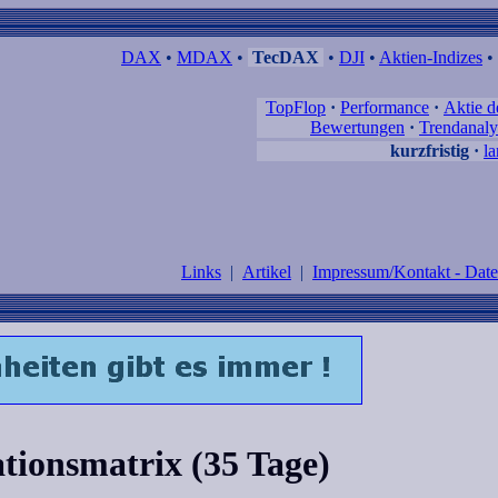
DAX
•
MDAX
•
TecDAX
•
DJI
•
Aktien-Indizes
•
TopFlop
·
Performance
·
Aktie 
Bewertungen
·
Trendanaly
kurzfristig
·
la
Links
|
Artikel
|
Impressum/Kontakt - Dat
tionsmatrix (35 Tage)