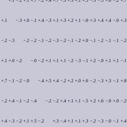
+.1
−.2
+.1
+.7
−.2
+.4
+.7
−.3
+.3
+.1
+.5
−.3
−.3
+.0
−.2
+.7
+.1
−.3
+.0
−.1
+.4
−.3
+.1
+.3
+.2
+.1
−.0
+.3
+.4
+.4
−.0
+.3
−.2
−.3
−.2
−.2
−.1
−.2
−.3
−.2
−.1
−.2
+.0
−.1
−.2
−.1
−.1
−.2
+.1
+.0
−.2
−.0
−.2
+.1
+.1
+.1
−.2
−.3
−.1
+.2
−.0
+.1
+.1
−.1
+.7
−.1
−.2
−.0
−.4
+.5
+.4
−.2
+.2
+.0
+.6
−.2
−.3
+.3
−.1
+.8
−.2
+.4
−.1
−.2
−.4
−.2
−.2
+.4
+.1
+.1
−.5
+.2
+.6
−.0
+.0
−.2
+.4
−.3
−.2
+.1
+.5
−.2
+.3
−.4
+.1
+.1
+.3
−.2
−.3
−.0
−.1
+.4