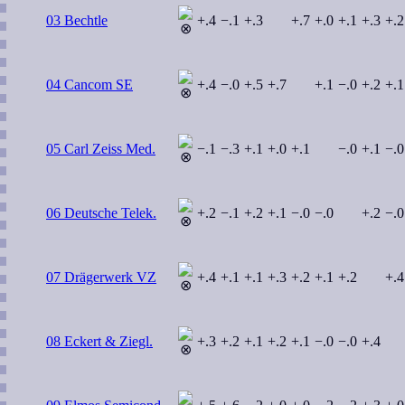
03 Bechtle
+.4
−.1
+.3
+.7
+.0
+.1
+.3
+.2
04 Cancom SE
+.4
−.0
+.5
+.7
+.1
−.0
+.2
+.1
05 Carl Zeiss Med.
−.1
−.3
+.1
+.0
+.1
−.0
+.1
−.0
06 Deutsche Telek.
+.2
−.1
+.2
+.1
−.0
−.0
+.2
−.0
07 Drägerwerk VZ
+.4
+.1
+.1
+.3
+.2
+.1
+.2
+.4
08 Eckert & Ziegl.
+.3
+.2
+.1
+.2
+.1
−.0
−.0
+.4