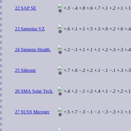
22 SAP SE
+.3
−.4
+.8
+.6
+.7
+.1
+.2
+.1
+.1
23 Sartorius VZ
+.6
+.1
+.1
+.5
+.3
+.0
+.2
+.6
+.4
24 Siemens Health.
+.2
−.1
+.1
+.1
+.1
+.2
+.3
+.3
+.4
25 Siltronic
+.7
+.6
−.2
+.2
+.1
−.1
−.1
+.3
+.3
26 SMA Solar Tech.
+.4
+.2
−.1
+.2
+.4
+.1
−.2
+.2
+.1
27 SUSS Microtec
+.5
+.7
−.3
−.1
−.1
−.3
−.3
+.1
+.1