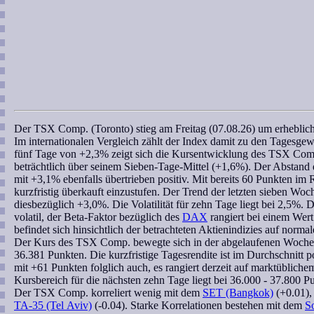
Der
TSX Comp. (Toronto)
stieg am Freitag (07.08.26) um erhebli
Im internationalen Vergleich zählt der Index damit zu den Tagesge
fünf Tage von +2,3% zeigt sich die Kursentwicklung des
TSX Com
beträchtlich über seinem Sieben-Tage-Mittel (+1,6%). Der Abstand
mit +3,1% ebenfalls übertrieben positiv. Mit bereits 60 Punkten im
R
kurzfristig überkauft einzustufen. Der Trend der letzten
sieben Woc
diesbezüglich +3,0%. Die Volatilität für zehn Tage liegt bei 2,5%. 
volatil, der
Beta-Faktor
bezüglich des
DAX
rangiert bei einem Wer
befindet sich hinsichtlich der betrachteten Aktienindizies auf norm
Der Kurs des
TSX Comp.
bewegte sich in der abgelaufenen Woche 
36.381 Punkten. Die kurzfristige Tagesrendite ist im Durchschnitt p
mit +61 Punkten folglich auch, es rangiert derzeit auf marktübliche
Kursbereich
für die nächsten zehn Tage liegt bei 36.000 - 37.800 P
Der
TSX Comp.
korreliert
wenig mit dem
SET (Bangkok)
(+0.01)
TA-35 (Tel Aviv)
(-0.04). Starke Korrelationen bestehen mit dem
S