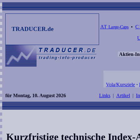
AT
Large-Caps
•
C
TRADUCER.de
Aktien-In
Vola/Kursziele
·
für Montag, 10. August 2026
Links
|
Artikel
|
I
Kurzfristige technische Index