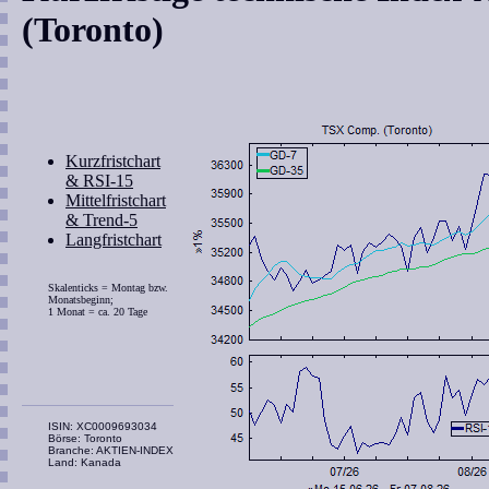
(Toronto)
Kurzfristchart
& RSI-15
Mittelfristchart
& Trend-5
Langfristchart
Skalenticks = Montag bzw.
Monatsbeginn;
1 Monat = ca. 20 Tage
ISIN: XC0009693034
Börse: Toronto
Branche: AKTIEN-INDEX
Land: Kanada