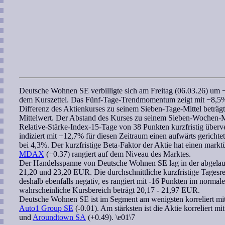
Deutsche Wohnen SE
verbilligte sich am Freitag (06.03.26) u
dem Kurszettel. Das Fünf-Tage-
Trendmomentum
zeigt mit −8,5%
Differenz des Aktienkurses zu seinem Sieben-Tage-Mittel beträgt
Mittelwert. Der Abstand des Kurses zu seinem
Sieben-Wochen
-M
Relative-Stärke-Index-15-Tage
von 38 Punkten kurzfristig überv
indiziert mit +12,7% für diesen Zeitraum einen aufwärts gerichtet
bei 4,3%. Der kurzfristige
Beta-Faktor
der Aktie hat einen markt
MDAX
(+0.37) rangiert auf dem Niveau des Marktes.
Der Handelsspanne von
Deutsche Wohnen SE
lag in der abgela
21,20 und 23,20 EUR. Die durchschnittliche kurzfristige Tagesre
deshalb ebenfalls negativ, es rangiert mit -16 Punkten im normale
wahrscheinliche Kursbereich
beträgt 20,17 - 21,97 EUR.
Deutsche Wohnen SE
ist im Segment am wenigsten
korreliert
mi
Auto1 Group SE
(-0.01). Am stärksten ist die Aktie korreliert mi
und
Aroundtown SA
(+0.49). \e01\7