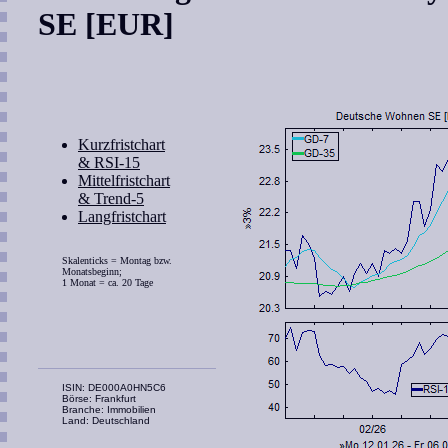
SE [EUR]
Kurzfristchart
& RSI-15
Mittelfristchart
& Trend-5
Langfristchart
Skalenticks = Montag bzw.
Monatsbeginn;
1 Monat = ca. 20 Tage
ISIN: DE000A0HN5C6
Börse: Frankfurt
Branche: Immobilien
Land: Deutschland