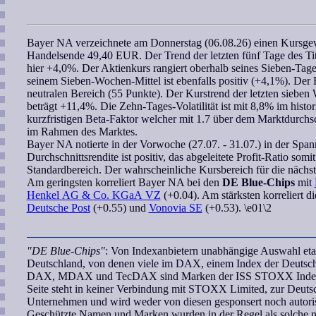
Bayer NA
verzeichnete am Donnerstag (06.08.26) einen Kursge
Handelsende 49,40 EUR. Der Trend der letzten fünf Tage des Titel
hier +4,0%. Der Aktienkurs rangiert oberhalb seines Sieben-Tag
seinem
Sieben-Wochen
-Mittel ist ebenfalls positiv (+4,1%). Der
neutralen Bereich (55 Punkte). Der Kurstrend der letzten
sieben
beträgt +11,4%. Die Zehn-Tages-Volatilität ist mit 8,8% im histor
kurzfristigen
Beta-Faktor
welcher mit 1.7 über dem Marktdurchsch
im Rahmen des Marktes.
Bayer NA
notierte in der Vorwoche (27.07. - 31.07.) in der Spa
Durchschnittsrendite ist positiv, das abgeleitete
Profit-Ratio
somit 
Standardbereich. Der
wahrscheinliche Kursbereich
für die nächs
Am geringsten
korreliert
Bayer NA
bei den
DE Blue-Chips
mit
Henkel AG & Co. KGaA VZ
(+0.04). Am stärksten korreliert d
Deutsche Post
(+0.55) und
Vonovia SE
(+0.53). \e01\2
"DE Blue-Chips"
: Von Indexanbietern unabhängige Auswahl etab
Deutschland, von denen viele im DAX, einem Index der Deutschen
DAX, MDAX und TecDAX sind Marken der ISS STOXX Index G
Seite steht in keiner Verbindung mit STOXX Limited, zur Deut
Unternehmen und wird weder von diesen gesponsert noch autoris
Geschützte Namen und Marken wurden in der Regel als solche ni