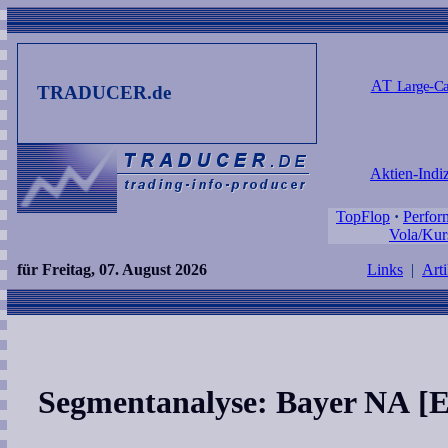
AT
Large-Ca
TRADUCER.de
Aktien-Indi
TopFlop
·
Perfor
Vola/Kur
für Freitag, 07. August 2026
Links
|
Arti
Segmentanalyse: Bayer NA [