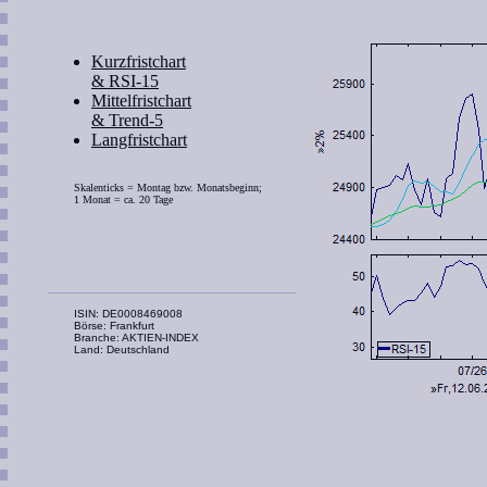
Kurzfristchart
& RSI-15
Mittelfristchart
& Trend-5
Langfristchart
Skalenticks = Montag bzw. Monatsbeginn;
1 Monat = ca. 20 Tage
ISIN: DE0008469008
Börse: Frankfurt
Branche: AKTIEN-INDEX
Land: Deutschland