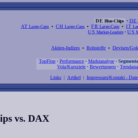
DE
Blue-Chips
·
DE
AT
Large-Caps
•
CH
Large-Caps
•
FR
Large-Caps
•
IT
Lar
US
Market-Leaders
·
US
M
Aktien-Indizes
•
Rohstoffe
•
Devisen/Gol
TopFlop
·
Performance
·
Marktanalyse
·
Segmenta
Vola/Kursziele
·
Bewertungen
·
Trendana
Links
|
Artikel
|
Impressum/Kontakt - Dat
ips vs. DAX