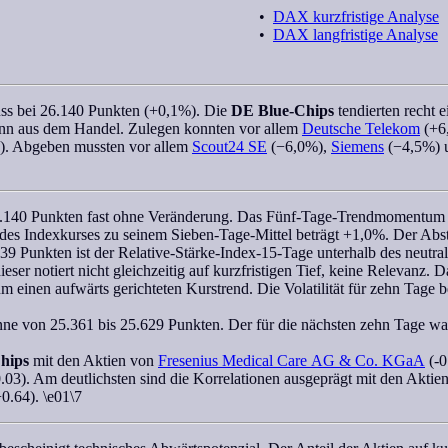
•
DAX kurzfristige Analyse
•
DAX langfristige Analyse
ss bei
26.140 Punkten (+0,1%)
. Die
DE Blue-Chips
tendierten recht e
inn aus dem Handel. Zulegen konnten vor allem
Deutsche Telekom
(+6
. Abgeben mussten vor allem
Scout24 SE
(−6,0%),
Siemens
(−4,5%) 
.140 Punkten fast ohne Veränderung. Das Fünf-Tage-
Trendmomentum
z des Indexkurses zu seinem Sieben-Tage-Mittel beträgt +1,0%. Der Abs
t 39 Punkten ist der
Relative-Stärke-Index-15-Tage
unterhalb des neutra
ser notiert nicht gleichzeitig auf kurzfristigen Tief, keine Relevanz. 
m einen aufwärts gerichteten Kurstrend. Die Volatilität für zehn Tage be
anne von 25.361 bis 25.629 Punkten. Der für die nächsten zehn Tage
wa
hips
mit den Aktien von
Fresenius Medical Care AG & Co. KGaA
(-0
.03). Am deutlichsten sind die Korrelationen ausgeprägt mit den Aktie
0.64). \e01\7