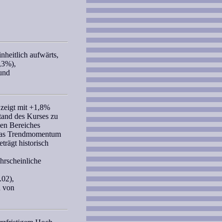
inheitlich aufwärts,
,3%),
und
zeigt mit +1,8%
tand des Kurses zu
len Bereiches
Das
Trendmomentum
trägt historisch
hrscheinliche
.02),
n von