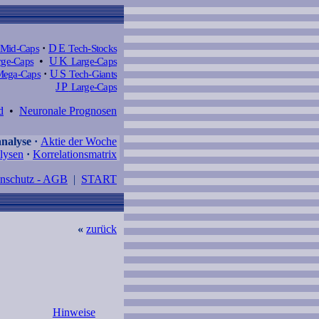
Mid-Caps
·
DE
Tech-Stocks
ge-Caps
•
UK
Large-Caps
ega-Caps
·
US
Tech-Giants
JP
Large-Caps
d
•
Neuronale Prognosen
nalyse
·
Aktie der Woche
lysen
·
Korrelationsmatrix
enschutz - AGB
|
START
«
zurück
Hinweise