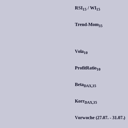
RSI
/
WI
15
15
Trend-Mom
35
Vola
10
ProfitRatio
10
Beta
DAX,35
Korr
DAX,35
Vorwoche (27.07. - 31.07.)