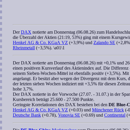
Der
DAX
notierte am Donnerstag (06.08.26) zum Handelsschlu
die Überzahl der Aktien (21:19, 53%) ging mit einem Kursgew
Henkel AG & Co. KGaA VZ
(+3,9%) und
Zalando SE
(+2,8%)
Rheinmetall
(−3,5%). \a01\1
Der
DAX
notierte am Donnerstag (06.08.26) mit +0,1% und 26
einen positiven Kursverlauf des Aktienindex auf. Die Differen
seinem
Sieben-Wochen
-Mittel ist ebenfalls positiv (+3,5%). Mi
angelangt. Er besitzt aber wegen der Divergenz mit dem Kurs, die
der letzten
sieben Wochen
indiziert mit +3,5% für diesen Zeitrau
hohe 3,7%.
Der
DAX
notierte in der Vorwoche (27.07. - 31.07.) in der Sp
Kursbereich
beträgt 25.600 - 27.500 Punkte.
Geringste
Korrelationen
des
DAX
bestehen bei den
DE Blue-C
Henkel AG & Co. KGaA VZ
(+0.03) und
Münchener Rück
(-0
Deutsche Bank
(+0.78),
Vonovia SE
(+0.69) und
Continental
(+