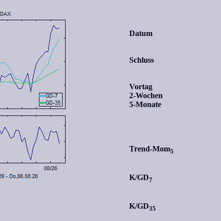
Datum
Schluss
Vortag
2-Wochen
5-Monate
Trend-Mom
5
K/GD
7
K/GD
35