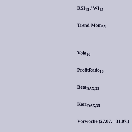
RSI
/
WI
15
15
Trend-Mom
35
Vola
10
ProfitRatio
10
Beta
DAX,35
Korr
DAX,35
Vorwoche (27.07. - 31.07.)