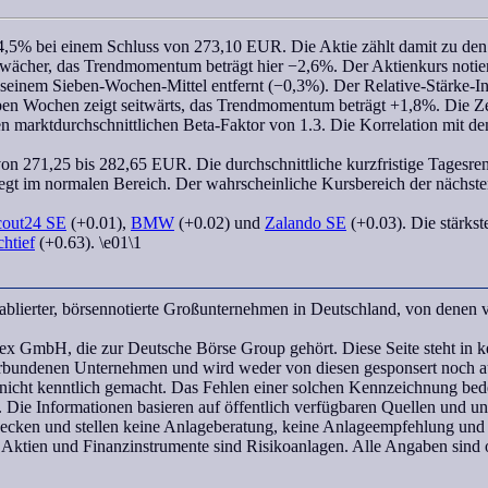
4,5% bei einem Schluss von 273,10 EUR. Die Aktie zählt damit zu den 
chwächer, das
Trendmomentum
beträgt hier −2,6%. Der Aktienkurs notie
n seinem
Sieben-Wochen
-Mittel entfernt (−0,3%). Der
Relative-Stärke-
ben Wochen
zeigt seitwärts, das
Trendmomentum
beträgt +1,8%. Die Ze
gen marktdurchschnittlichen
Beta-Faktor
von 1.3. Die
Korrelation
mit d
on 271,25 bis 282,65 EUR. Die durchschnittliche kurzfristige Tagesrendi
iegt im normalen Bereich. Der
wahrscheinliche Kursbereich
der nächste
cout24 SE
(+0.01),
BMW
(+0.02) und
Zalando SE
(+0.03). Die stärkst
htief
(+0.63). \e01\1
ablierter, börsennotierte Großunternehmen in Deutschland, von denen
H, die zur Deutsche Börse Group gehört. Diese Seite steht in ke
undenen Unternehmen und wird weder von diesen gesponsert noch aut
icht kenntlich gemacht. Das Fehlen einer solchen Kennzeichnung bedeu
 Die Informationen basieren auf öffentlich verfügbaren Quellen und 
wecken und stellen keine Anlageberatung, keine Anlageempfehlung und
 Aktien und Finanzinstrumente sind Risikoanlagen. Alle Angaben sind