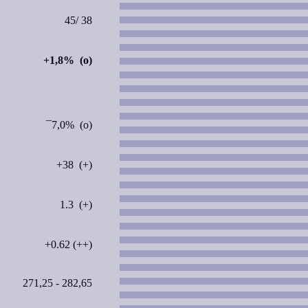
45/ 38
+1,8% (o)
¯7,0% (o)
+38 (+)
1.3 (+)
+0.62 (++)
271,25 - 282,65