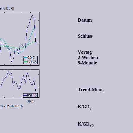
Datum
Schluss
Vortag
2-Wochen
5-Monate
Trend-Mom
5
K/GD
7
K/GD
35