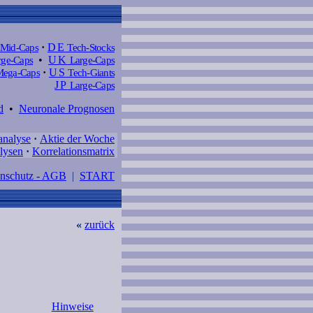
Mid-Caps
·
DE
Tech-Stocks
ge-Caps
•
UK
Large-Caps
ega-Caps
·
US
Tech-Giants
JP
Large-Caps
d
•
Neuronale Prognosen
analyse
·
Aktie der Woche
lysen
·
Korrelationsmatrix
enschutz - AGB
|
START
«
zurück
Hinweise