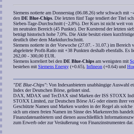
Siemens
notierte am Donnerstag (06.08.26) sehr schwach mit −
den
DE Blue-Chips
. Die letzten fünf Tage tendiert der Titel s
Sieben-Tage-Durchschnitt (−2,8%). Der Kurs ist nicht weit vo
im neutralen Bereich (45 Punkte). Der Kurstrend der letzten
sie
beträgt historisch hohe 7,0%. Die Aktie besitzt einen kurzfristi
deutlich über dem Marktdurchschnitt.
Siemens
notierte in der Vorwoche (27.07. - 31.07.) im Bereich v
abgeleitete
Profit-Ratio
mit +38 Punkten deshalb ebenfalls. Es l
262,00 - 300,00 EUR.
Siemens
korreliert
bei den
DE Blue-Chips
am wenigsten mit
S
bestehen mit
Siemens Energy
(+0.65),
Infineon
(+0.64) und
Hoc
"DE Blue-Chips"
: Von Indexanbietern unabhängige Auswahl et
Index der Deutschen Börse, gelistet sind.
DAX, MDAX und TecDAX sind Marken der ISS STOXX Index Gmb
STOXX Limited, zur Deutschen Börse AG oder einem ihrer verb
Geschützte Namen und Marken wurden in der Regel als solche n
sich um einen freien Namen im Sinne des Markenrechts handelt.
Finanzdatenanbietern und dienen ausschließlich Informationsz
zum Erwerb oder zur Veräußerung von Finanzinstrumenten dar.