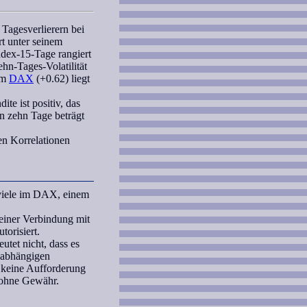
Tagesverlierern bei
rt unter seinem
Index-15-Tage
rangiert
hn-Tages-Volatilität
em
DAX
(+0.62) liegt
te ist positiv, das
n zehn Tage beträgt
en Korrelationen
 viele im DAX, einem
iner Verbindung mit
orisiert.
tet nicht, dass es
unabhängigen
 keine Aufforderung
 ohne Gewähr.