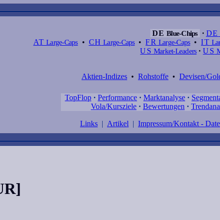
DE
Blue-Chips
·
DE
AT
Large-Caps
•
CH
Large-Caps
•
FR
Large-Caps
•
IT
Lar
US
Market-Leaders
·
US
M
Aktien-Indizes
•
Rohstoffe
•
Devisen/Gol
TopFlop
·
Performance
·
Marktanalyse
·
Segment
Vola/Kursziele
·
Bewertungen
·
Trendana
Links
|
Artikel
|
Impressum/Kontakt - Dat
UR]