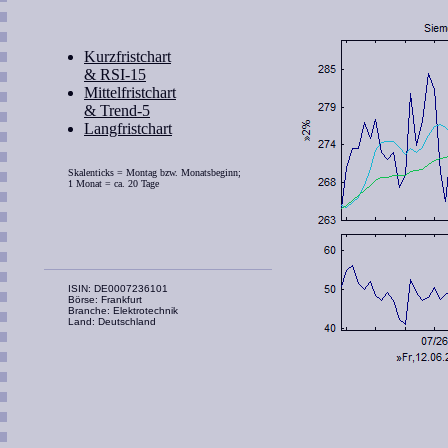
Kurzfristchart
& RSI-15
Mittelfristchart
& Trend-5
Langfristchart
Skalenticks = Montag bzw. Monatsbeginn;
1 Monat = ca. 20 Tage
ISIN: DE0007236101
Börse: Frankfurt
Branche: Elektrotechnik
Land: Deutschland