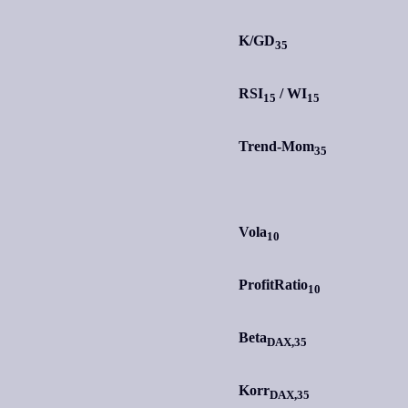
K/GD
35
RSI
/
WI
15
15
Trend-Mom
35
Vola
10
ProfitRatio
10
Beta
DAX,35
Korr
DAX,35