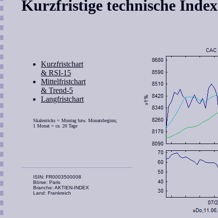
Kurzfristige technische Inde
Kurzfristchart
& RSI-15
Mittelfristchart
& Trend-5
Langfristchart
Skalenticks = Montag bzw. Monatsbeginn;
1 Monat = ca. 20 Tage
ISIN: FR0003500008
Börse: Paris
Branche: AKTIEN-INDEX
Land: Frankreich