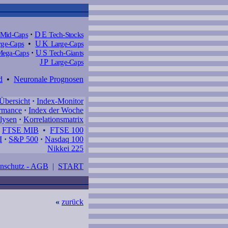
Mid-Caps
·
DE
Tech-Stocks
ge-Caps
•
UK
Large-Caps
ega-Caps
·
US
Tech-Giants
JP
Large-Caps
d
•
Neuronale Prognosen
Übersicht
·
Index-Monitor
rmance
·
Index der Woche
lysen
·
Korrelationsmatrix
•
FTSE MIB
•
FTSE 100
I
·
S&P 500
·
Nasdaq 100
Nikkei 225
enschutz - AGB
|
START
«
zurück