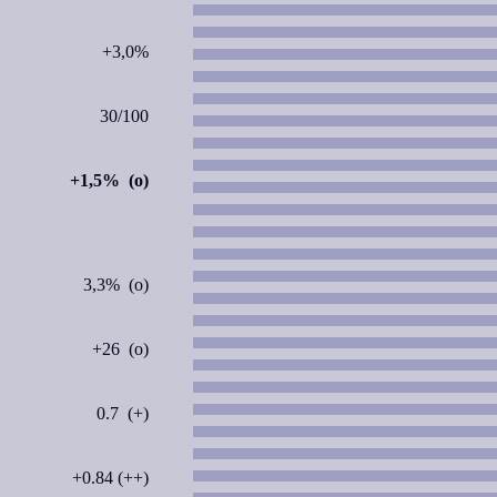
+3,0%
30/100
+1,5% (o)
3,3% (o)
+26 (o)
0.7 (+)
+0.84 (++)