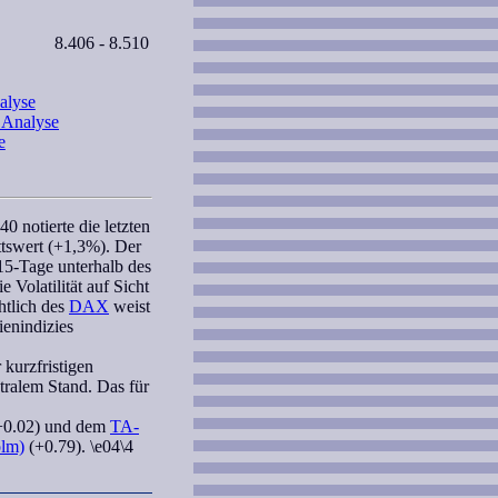
8.406 - 8.510
alyse
e Analyse
e
40
notierte die letzten
ttswert (+1,3%). Der
-15-Tage
unterhalb des
 Volatilität auf Sicht
htlich des
DAX
weist
ienindizies
kurzfristigen
tralem Stand. Das für
+0.02) und dem
TA-
lm)
(+0.79). \e04\4