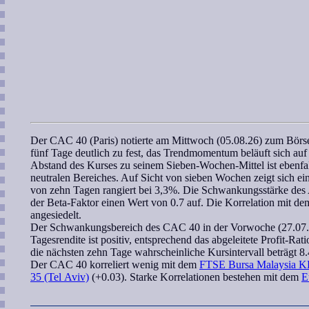
Der
CAC 40 (Paris)
notierte am Mittwoch (05.08.26) zum Börse
fünf Tage deutlich zu fest, das
Trendmomentum
beläuft sich au
Abstand des Kurses zu seinem
Sieben-Wochen
-Mittel ist ebenf
neutralen Bereiches. Auf Sicht von
sieben Wochen
zeigt sich e
von zehn Tagen rangiert bei 3,3%. Die Schwankungsstärke des 
der
Beta-Faktor
einen Wert von 0.7 auf. Die
Korrelation
mit dem
angesiedelt.
Der Schwankungsbereich des
CAC 40
in der Vorwoche (27.07. 
Tagesrendite ist positiv, entsprechend das abgeleitete
Profit-Rati
die nächsten zehn Tage
wahrscheinliche Kursintervall
beträgt 8.
Der
CAC 40
korreliert
wenig mit dem
FTSE Bursa Malaysia K
35 (Tel Aviv)
(+0.03). Starke Korrelationen bestehen mit dem
E