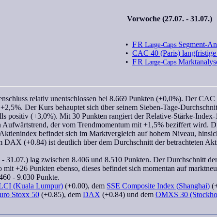
Vorwoche (27.07. - 31.07.)
•
FR
Large-Caps
Segment-An
•
CAC 40 (Paris) langfristig
•
FR
Large-Caps
Marktanalys
nschluss relativ unentschlossen bei 8.669 Punkten (+0,0%). Der
CAC 
f +2,5%. Der Kurs behauptet sich über seinem Sieben-Tage-Durchschni
alls positiv (+3,0%). Mit 30 Punkten rangiert der
Relative-Stärke-Index
in Aufwärtstrend, der vom
Trendmomentum
mit +1,5% beziffert wird. Die
Aktienindex befindet sich im Marktvergleich auf hohem Niveau, hinsic
 DAX (+0.84) ist deutlich über dem Durchschnitt der betrachteten Akt
- 31.07.) lag zwischen 8.406 und 8.510 Punkten. Der Durchschnitt der 
o
mit +26 Punkten ebenso, dieses befindet sich momentan auf marktneu
460 - 9.030 Punkte.
LCI (Kuala Lumpur)
(+0.00), dem
SSE Composite Index (Shanghai)
(
uro Stoxx 50
(+0.85), dem
DAX
(+0.84) und dem
OMXS 30 (Stockho