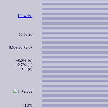
Hinweise
05.08.26
8.669,30 +2,67
+0,0% (o)
+2,7% (+)
+9% (o)
+2,5%
+1,3%