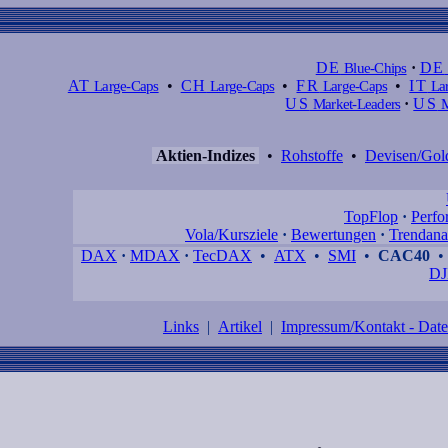
DE
Blue-Chips
·
DE
AT
Large-Caps
•
CH
Large-Caps
•
FR
Large-Caps
•
IT
Lar
US
Market-Leaders
·
US
M
Aktien-Indizes
•
Rohstoffe
•
Devisen/Gol
TopFlop
·
Perfo
Vola/Kursziele
·
Bewertungen
·
Trendana
DAX
·
MDAX
·
TecDAX
•
ATX
•
SMI
•
CAC40
DJ
Links
|
Artikel
|
Impressum/Kontakt - Dat