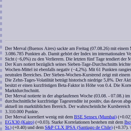
Der
Merval (Buenos Aires)
sackte am Freitag (07.08.26) mit einem
3.086.785 Punkten ab. Damit gehört der Index im internationalen V
Sicht (−6,0%) zu den Verlierern. Die letzten fünf Tage tendiert der
M
Der Kurs notiert bezüglich seines Sieben-Tage-Durchschnitts leich
Wochen
-Mittel ist ebenfalls negativ (−4,2%). Mit 61 Punkten rangie
neutralen Bereiches. Der
Sieben-Wochen
-Kurstrend zeigt mit eine
Die Zehn-Tages-Volatilität beträgt historisch niedrige 5,8%. Der Akt
besitzt er einen kurzfristigen
Beta-Faktor
in Höhe von 0.4. Die
Korre
Marktdurchschnitt.
Der
Merval
notierte in der abgelaufenen Woche (03.08. - 07.08.) i
durchschnittliche kurzfristige Tagesrendite ist positiv, das davon abg
aktuell im marktüblichen Bereich. Der
wahrscheinliche Kursbereich
3.310.000 Punkte.
Der
Merval
korreliert
wenig mit dem
BSE Sensex (Mumbai)
(+0.02
EGX30 (Kairo)
(+0.03). Starke Korrelationen bestehen mit dem
Ibo
St.)
(+0.40) und dem
S&P CLX IPSA (Santiago de Chile)
(+0.37). 