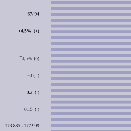
67/ 94
+4,5% (+)
¯3,5% (o)
−3 (--)
0.2 (-)
+0.15 (-)
173.885 - 177.999