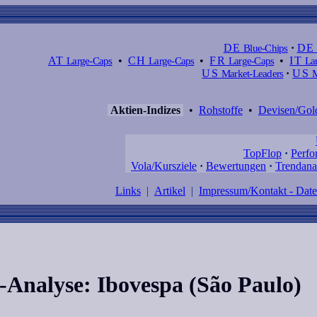
DE
Blue-Chips
·
DE
AT
Large-Caps
•
CH
Large-Caps
•
FR
Large-Caps
•
IT
Lar
US
Market-Leaders
·
US
M
Aktien-Indizes
•
Rohstoffe
•
Devisen/Gol
TopFlop
·
Perfo
Vola/Kursziele
·
Bewertungen
·
Trendana
Links
|
Artikel
|
Impressum/Kontakt - Dat
x-Analyse: Ibovespa (São Paulo)