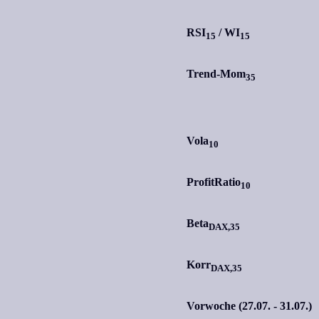
RSI
/
WI
15
15
Trend-Mom
35
Vola
10
ProfitRatio
10
Beta
DAX,35
Korr
DAX,35
Vorwoche (27.07. - 31.07.)