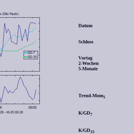
Datum
Schluss
Vortag
2-Wochen
5-Monate
Trend-Mom
5
K/GD
7
K/GD
35