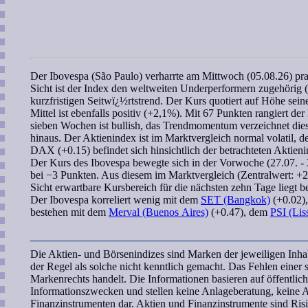
Der
Ibovespa (São Paulo)
verharrte am Mittwoch (05.08.26) pra
Sicht ist der Index den weltweiten Underperformern zugehörig
kurzfristigen Seitwï¿½rtstrend. Der Kurs quotiert auf Höhe se
Mittel ist ebenfalls positiv (+2,1%). Mit 67 Punkten rangiert der
sieben Wochen
ist bullish, das
Trendmomentum
verzeichnet die
hinaus. Der Aktienindex ist im Marktvergleich normal volatil, d
DAX (+0.15) befindet sich hinsichtlich der betrachteten Aktien
Der Kurs des
Ibovespa
bewegte sich in der Vorwoche (27.07. -
bei −3 Punkten. Aus diesem im Marktvergleich (Zentralwert: +26)
Sicht
erwartbare Kursbereich
für die nächsten zehn Tage liegt 
Der
Ibovespa
korreliert
wenig mit dem
SET (Bangkok)
(+0.02)
bestehen mit dem
Merval (Buenos Aires)
(+0.47), dem
PSI (Lis
Die Aktien- und Börsenindizes sind Marken der jeweiligen In
der Regel als solche nicht kenntlich gemacht. Das Fehlen einer
Markenrechts handelt. Die Informationen basieren auf öffentli
Informationszwecken und stellen keine Anlageberatung, keine
Finanzinstrumenten dar. Aktien und Finanzinstrumente sind Ri