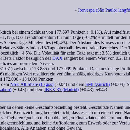
•
Ibovespa (São Paulo) langfr
ktisch bei einem Schluss von 177.697 Punkten (−0,1%). Auf mittelfris
 (−1,1%). Das
Trendmomentum
für fünf Tage (+0,2%) ermittelt für den
ines Sieben-Tage-Mittelwertes (+0,4%). Der Abstand des Kurses zu sei
Relative-Stärke-Index-15-Tage
oberhalb des neutralen Bereiches. Der T
sbezüglich +4,5%. Die Volatilität für zehn Tage ragt mit 3,5% deutlic
er
Beta-Faktor
bezüglich des
DAX
rangiert bei einem Wert von 0.2. Di
indizies auf normalem Niveau.
 31.07.) zwischen 173.885 und 177.999 Punkten. Das kurzfristige
Profi
 niedrigen Wert resultiert ein verhältnismäßig niedriges Kurspotenzial.
bei 172.000 - 184.000 Punkten.
, dem
NSE All-Share (Lagos)
(-0.04) und dem
SMI (Zürich)
(+0.04). S
sabon)
(+0.43) und dem
IBEX 35 (Madrid)
(+0.43). \e04\3
haber zu denen keine Geschäftsbeziehung besteht. Geschützte Namen u
 solchen Kennzeichnung bedeutet nicht, dass es sich um einen freien N
ch verfügbaren Quellen und unabhängigen Finanzdatenanbietern und die
 Anlageempfehlung und keine Aufforderung zum Erwerb oder zur Verä
sikoanlagen. Alle Angaben sind ohne Gewähr.