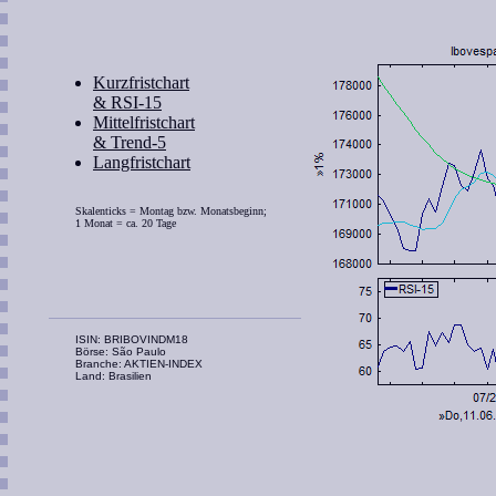
Kurzfristchart
& RSI-15
Mittelfristchart
& Trend-5
Langfristchart
Skalenticks = Montag bzw. Monatsbeginn;
1 Monat = ca. 20 Tage
ISIN: BRIBOVINDM18
Börse: São Paulo
Branche: AKTIEN-INDEX
Land: Brasilien