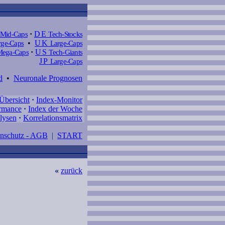
Mid-Caps
·
DE
Tech-Stocks
ge-Caps
•
UK
Large-Caps
ega-Caps
·
US
Tech-Giants
JP
Large-Caps
d
•
Neuronale Prognosen
Übersicht
·
Index-Monitor
rmance
·
Index der Woche
lysen
·
Korrelationsmatrix
enschutz - AGB
|
START
«
zurück