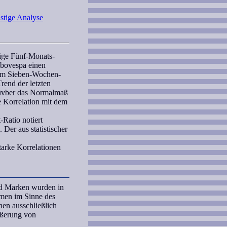
istige Analyse
tige Fünf-Monats-
Ibovespa
einen
nem
Sieben-Wochen
-
rend der letzten
h üvber das Normalmaß
e
Korrelation
mit dem
t-Ratio
notiert
 Der aus statistischer
tarke Korrelationen
nd Marken wurden in
amen im Sinne des
nen ausschließlich
ußerung von