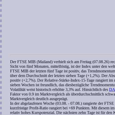
Der
FTSE MIB (Mailand)
verhielt sich am Freitag (07.08.26) r
Sicht von fünf Monaten, mittelfristig, ist der Index unter den 
FTSE MIB
der letzten fünf Tage ist positiv, das
Trendmomentu
über dem Durchschnitt der letzten sieben Tage (+1,2%). Der Ab
positiv (+2,7%). Der
Relative-Stärke-Index-15-Tage
rangiert im 
sieben Wochen
ist freundlich, das diesbezügliche
Trendmoment
Volatilität weist historisch erhöhte 3,3% auf. Hinsichtlich des
D
Faktor
von 0.9 im Marktvergleich als überdurchschnittlich schw
Marktvergleich deutlich ausgeprägt.
In der abgelaufenen Woche (03.08. - 07.08.) rangierte der
FTSE
kurzfristige
Profit-Ratio
rangiert bei +69 Punkten. Mit diesem im 
relativ hohes Kurspotenzial. Die nächsten zehn Tage ist für den 