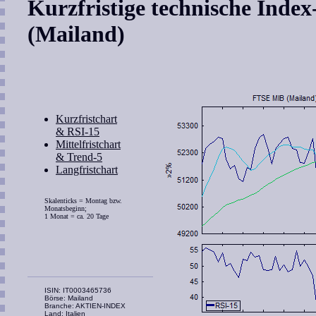
Kurzfristige technische Ind
(Mailand)
Kurzfristchart
& RSI-15
Mittelfristchart
& Trend-5
Langfristchart
Skalenticks = Montag bzw.
Monatsbeginn;
1 Monat = ca. 20 Tage
ISIN: IT0003465736
Börse: Mailand
Branche: AKTIEN-INDEX
Land: Italien