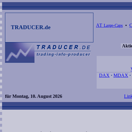
AT
Large-Caps
•
TRADUCER.de
Akti
DAX
·
MDAX
·
für Montag, 10. August 2026
Lin